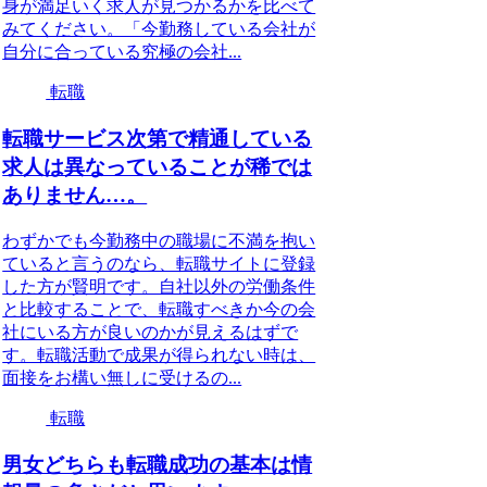
身が満足いく求人が見つかるかを比べて
みてください。「今勤務している会社が
自分に合っている究極の会社...
転職
転職サービス次第で精通している
求人は異なっていることが稀では
ありません…。
わずかでも今勤務中の職場に不満を抱い
ていると言うのなら、転職サイトに登録
した方が賢明です。自社以外の労働条件
と比較することで、転職すべきか今の会
社にいる方が良いのかが見えるはずで
す。転職活動で成果が得られない時は、
面接をお構い無しに受けるの...
転職
男女どちらも転職成功の基本は情