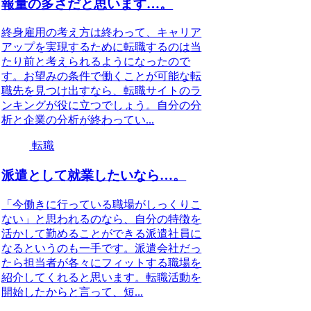
報量の多さだと思います…。
終身雇用の考え方は終わって、キャリア
アップを実現するために転職するのは当
たり前と考えられるようになったので
す。お望みの条件で働くことが可能な転
職先を見つけ出すなら、転職サイトのラ
ンキングが役に立つでしょう。自分の分
析と企業の分析が終わってい...
転職
派遣として就業したいなら…。
「今働きに行っている職場がしっくりこ
ない」と思われるのなら、自分の特徴を
活かして勤めることができる派遣社員に
なるというのも一手です。派遣会社だっ
たら担当者が各々にフィットする職場を
紹介してくれると思います。転職活動を
開始したからと言って、短...