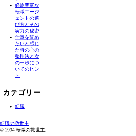
経験豊富な
転職エージ
ェントの選
び方とその
実力の秘密
仕事を辞め
たいと感じ
た時の心の
整理法と次
の一歩につ
いてのヒン
ト
カテゴリー
転職
転職の救世主
© 1994 転職の救世主.