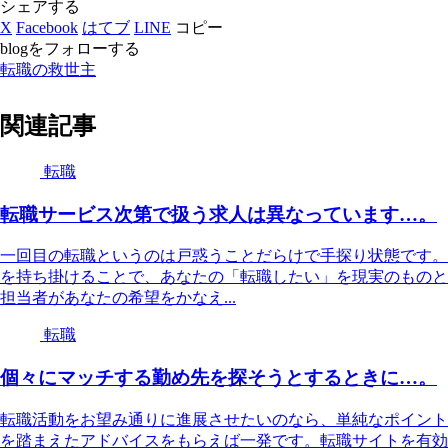
シェアする
X
Facebook
はてブ
LINE
コピー
blogをフォローする
転職の救世主
関連記事
転職
転職サービス次第で扱う求人は異なっています…。
一回目の転職というのは戸惑うことだらけで手探り状態です。
を持ち掛けることで、あなたの「転職したい」を現実のものと
担当者があなたの希望をかなえ...
転職
個々にマッチする勤め先を探そうとするときに…。
転職活動をお望み通りに進展させたいのなら、単純なポイント
を踏まえたアドバイスをもらえば一発です。転職サイトを有効