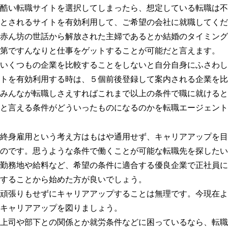
酷い転職サイトを選択してしまったら、想定している転職は不
とされるサイトを有効利用して、ご希望の会社に就職してくだ
赤ん坊の世話から解放された主婦であるとか結婚のタイミング
第ですんなりと仕事をゲットすることが可能だと言えます。
いくつもの企業を比較することをしないと自分自身にふさわし
トを有効利用する時は、５個前後登録して案内される企業を比
みんなが転職しさえすればこれまで以上の条件で職に就けると
と言える条件がどういったものになるのかを転職エージェント
終身雇用という考え方はもはや通用せず、キャリアアップを目
のです。思うような条件で働くことが可能な転職先を探したい
勤務地や給料など、希望の条件に適合する優良企業で正社員に
することから始めた方が良いでしょう。
頑張りもせずにキャリアアップすることは無理です。今現在よ
キャリアアップを図りましょう。
上司や部下との関係とか就労条件などに困っているなら、転職