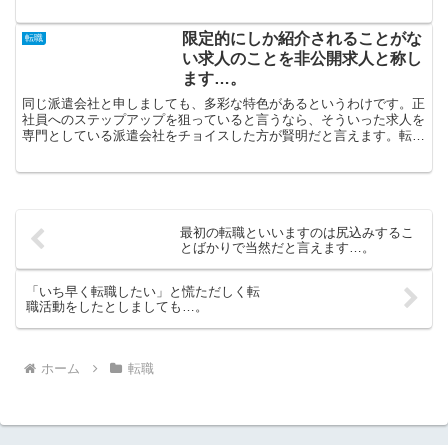
家庭の調和を考えて働きたい」、「満足できる給与が欲しい...
限定的にしか紹介されることがな
転職
い求人のことを非公開求人と称し
ます…。
同じ派遣会社と申しましても、多彩な特色があるというわけです。正
社員へのステップアップを狙っていると言うなら、そういった求人を
専門としている派遣会社をチョイスした方が賢明だと言えます。転職
エージェントには「労働と家庭の調和を大切にして勤めたい...
最初の転職といいますのは尻込みするこ
とばかりで当然だと言えます…。
「いち早く転職したい」と慌ただしく転
職活動をしたとしましても…。
ホーム
転職