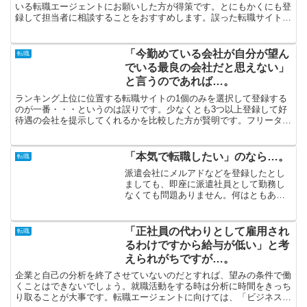
いる転職エージェントにお願いした方が得策です。とにもかくにも登
録して担当者に相談することをおすすめします。誤った転職サイトを
チョイスしてしまったら、望んでいる転職は無理でしょう。...
「今勤めている会社が自分が望ん
転職
でいる最良の会社だと思えない」
と言うのであれば…。
ランキング上位に位置する転職サイトの1個のみを選択して登録する
のが一番・・・というのは誤りです。少なくとも3つ以上登録して好
待遇の会社を提示してくれるかを比較した方が賢明です。フリーター
という身分で働いていた方が、いきなり正社員になるのは無...
「本気で転職したい」のなら…。
転職
派遣会社にメルアドなどを登録したとし
ましても、即座に派遣社員として勤務し
なくても問題ありません。何はともあれ
登録だけして、担当スタッフと相談しな
がら条件の良い会社であるのかどうか見
定めてください。派遣社員として頑張り
「正社員の代わりとして雇用され
転職
たいなら、派遣会社に登録...
るわけですから給与が低い」と考
えられがちですが…。
企業と自己の分析を終了させていないのだとすれば、望みの条件で働
くことはできないでしょう。就職活動をする時は分析に時間をきっち
り取ることが大事です。転職エージェントに向けては、「ビジネスと