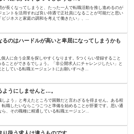
間が長くなってしまうと、たった一人で転職活動を推し進めるのが
ジェントを活用すれば良い待遇で正社員になることが可能だと思い
ビジネスと家庭の調和を考えて働きたい」、...
なるのはハードルが高いと卑屈になってしまうかも
人個人に合う企業を探しやすくなります。5つくらい登録すること
めることができるでしょう。「非公開求人にチャレンジしたい」と
としている転職エージェントにお願いすべき...
るようにしませんと…。
職しよう」と考えたところで困難だと言わざるを得ません。ある程
、転職したいならこつこつと準備を始めることが肝要です。思い通
ら、その職種に精通している転職エージェン...
取り扱う求人は違うものです…。