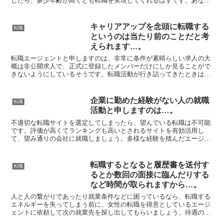
したら、多少年齢が高くとも転職を実現してくれるはずです。あなた
にもってこいの仕事は非公開求人の中に隠れているかもしれ...
キャリアアップを念頭に転職する
転職
というのは当たり前のことだと考
えられます…。
転職エージェントと申しますのは、非常に条件が素晴らしい求人の大
概は非公開求人で、正式に登録したメンバーだけにしか見ることがで
きないようにしているそうです。転職活動が行き詰ってきたときは、
面接を考えなしに受けるのではなく、履歴書の段階でパスさ...
企業に勤めた経験がない人の就職
転職
活動と申しますのは…。
不適切な転職サイトを選定してしまったら、望んでいる転職は不可能
です。評価が高くてランキングも高いとされるサイトを有効活用し
て、望み通りの会社に就職しましょう。多様な経験を積んだエージェ
ントならば、担当者があなたの思いをかなえる手伝いをしてく...
転職するとなると履歴書を送付す
転職
るとか数回の面接に臨んだりする
など時間が取られますから…。
人と人の繋がりであったり就業条件などに困っているなら、転職する
エネルギーを失ってしまう前に、女性の転職を得意としているエージ
ェントに依頼して次の就業先を探し出してもらいましょう。待遇の良
い企業に就職したいと言うなら、その職種に顔の利く転職エ...