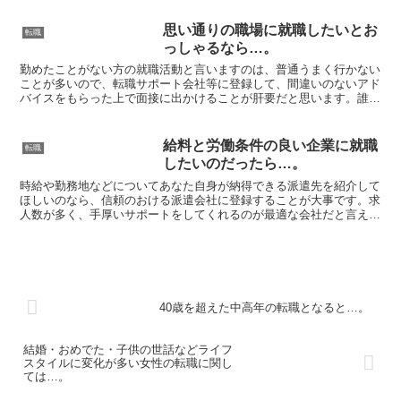
思い通りの職場に就職したいとお
転職
っしゃるなら…。
勤めたことがない方の就職活動と言いますのは、普通うまく行かない
ことが多いので、転職サポート会社等に登録して、間違いのないアド
バイスをもらった上で面接に出かけることが肝要だと思います。誰も
が転職をすればこれまで以上の条件にて勤務することができ...
給料と労働条件の良い企業に就職
転職
したいのだったら…。
時給や勤務地などについてあなた自身が納得できる派遣先を紹介して
ほしいのなら、信頼のおける派遣会社に登録することが大事です。求
人数が多く、手厚いサポートをしてくれるのが最適な会社だと言えま
す。女性の転職に関しては、女性に喜んでもらえる求人を多...
40歳を超えた中高年の転職となると…。
結婚・おめでた・子供の世話などライフ
スタイルに変化が多い女性の転職に関し
ては…。