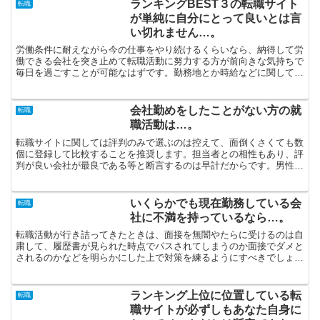
ランキングBEST３の転職サイト
転職
が単純に自分にとって良いとは言
い切れません…。
労働条件に耐えながら今の仕事をやり続けるくらいなら、納得して労
働できる会社を突き止めて転職活動に努力する方が前向きな気持ちで
毎日を過ごすことが可能なはずです。勤務地とか時給などに関してご
自身が納得できる派遣先を紹介してほしいのであれば、評価...
会社勤めをしたことがない方の就
転職
職活動は…。
転職サイトに関しては評判のみで選ぶのは控えて、面倒くさくても数
個に登録して比較することを推奨します。担当者との相性もあり、評
判が良い会社が最良である等と断言するのは早計だからです。男性の
転職も女性の転職も、成功のポイントは情報量の多さだと思...
いくらかでも現在勤務している会
転職
社に不満を持っているなら…。
転職活動が行き詰ってきたときは、面接を無闇やたらに受けるのは自
粛して、履歴書が見られた時点でパスされてしまうのか面接でダメと
されるのかなどを明らかにした上で対策を練るようにすべきでしょ
う。看護師の転職に関しまして特に利用されるのが転職サイト...
ランキング上位に位置している転
転職
職サイトが必ずしもあなた自身に