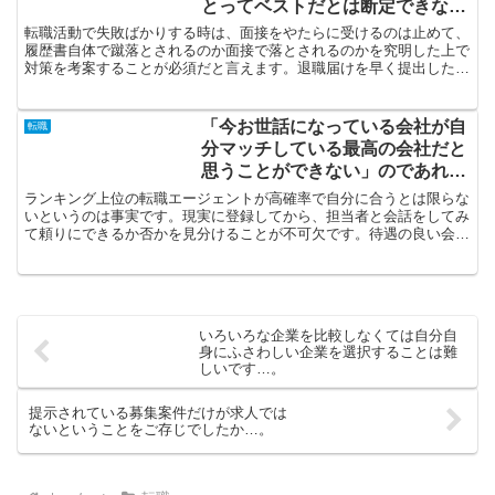
とってベストだとは断定できない
のです…。
転職活動で失敗ばかりする時は、面接をやたらに受けるのは止めて、
履歴書自体で蹴落とされるのか面接で落とされるのかを究明した上で
対策を考案することが必須だと言えます。退職届けを早く提出したい
という気持ちはわかりますが、その前に自分の足で転職活動...
「今お世話になっている会社が自
転職
分マッチしている最高の会社だと
思うことができない」のであれ
ば…。
ランキング上位の転職エージェントが高確率で自分に合うとは限らな
いというのは事実です。現実に登録してから、担当者と会話をしてみ
て頼りにできるか否かを見分けることが不可欠です。待遇の良い会社
に就職したいのだったら、その分野に精通した転職エージェ...
いろいろな企業を比較しなくては自分自
身にふさわしい企業を選択することは難
しいです…。
提示されている募集案件だけが求人では
ないということをご存じでしたか…。