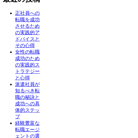
正社員への
転職を成功
させるため
の実践的ア
ドバイスと
その心得
女性の転職
成功のため
の実践的ス
トラテジー
と心得
派遣社員が
知るべき転
職の秘訣と
成功への具
体的ステッ
プ
経験豊富な
転職エージ
ェントの選