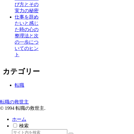
び方とその
実力の秘密
仕事を辞め
たいと感じ
た時の心の
整理法と次
の一歩につ
いてのヒン
ト
カテゴリー
転職
転職の救世主
© 1994 転職の救世主.
ホーム
検索