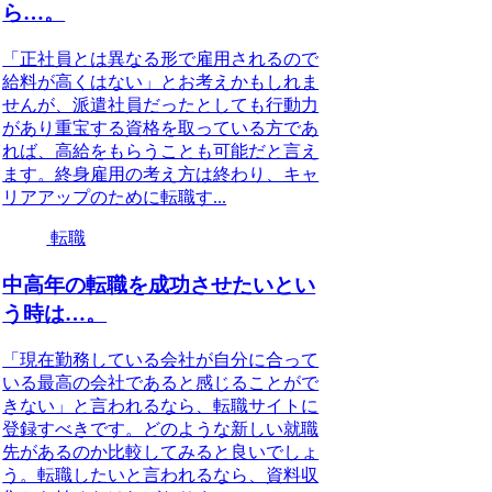
ら…。
「正社員とは異なる形で雇用されるので
給料が高くはない」とお考えかもしれま
せんが、派遣社員だったとしても行動力
があり重宝する資格を取っている方であ
れば、高給をもらうことも可能だと言え
ます。終身雇用の考え方は終わり、キャ
リアアップのために転職す...
転職
中高年の転職を成功させたいとい
う時は…。
「現在勤務している会社が自分に合って
いる最高の会社であると感じることがで
きない」と言われるなら、転職サイトに
登録すべきです。どのような新しい就職
先があるのか比較してみると良いでしょ
う。転職したいと言われるなら、資料収