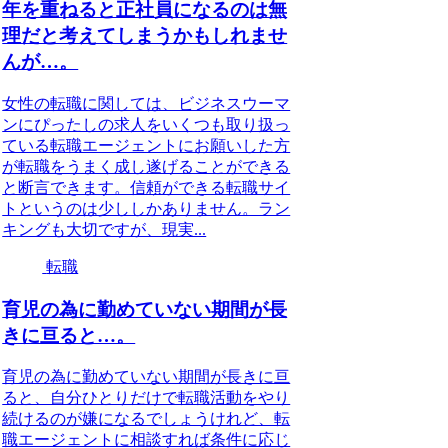
年を重ねると正社員になるのは無
理だと考えてしまうかもしれませ
んが…。
女性の転職に関しては、ビジネスウーマ
ンにぴったしの求人をいくつも取り扱っ
ている転職エージェントにお願いした方
が転職をうまく成し遂げることができる
と断言できます。信頼ができる転職サイ
トというのは少ししかありません。ラン
キングも大切ですが、現実...
転職
育児の為に勤めていない期間が長
きに亘ると…。
育児の為に勤めていない期間が長きに亘
ると、自分ひとりだけで転職活動をやり
続けるのが嫌になるでしょうけれど、転
職エージェントに相談すれば条件に応じ