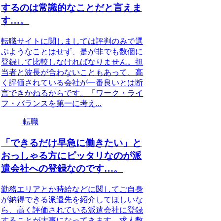
するのは常識的なことだと言えま
す…。
転職サイトに関しましては評判のみで選
ぶようなことはせず、是が非でも数個に
登録して比較しなければなりません。担
当者と波長が合わないこともあって、高
く評価されている会社が一番良いとは断
言できかねるからです。「ワーク・ライ
フ・バランスを第一に考え...
転職
「できるだけ早急に働きたい」と
おっしゃる方にピッタリなのが派
遣会社への登録なのです…。
勤務エリアとか時給などに関してご自身
が納得できる派遣先を紹介してほしいな
ら、高く評価されている派遣会社に登録
することが大事になってきます。求人数