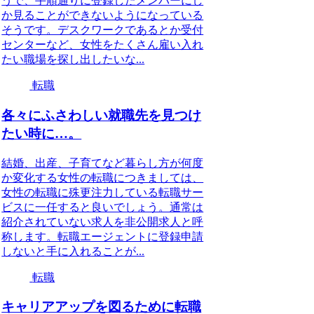
うで、手順通りに登録したメンバーにし
か見ることができないようになっている
そうです。デスクワークであるとか受付
センターなど、女性をたくさん雇い入れ
たい職場を探し出したいな...
転職
各々にふさわしい就職先を見つけ
たい時に…。
結婚、出産、子育てなど暮らし方が何度
か変化する女性の転職につきましては、
女性の転職に殊更注力している転職サー
ビスに一任すると良いでしょう。通常は
紹介されていない求人を非公開求人と呼
称します。転職エージェントに登録申請
しないと手に入れることが...
転職
キャリアアップを図るために転職