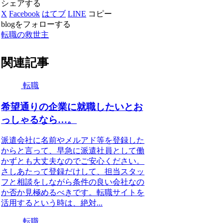
シェアする
X
Facebook
はてブ
LINE
コピー
blogをフォローする
転職の救世主
関連記事
転職
希望通りの企業に就職したいとお
っしゃるなら…。
派遣会社に名前やメルアド等を登録した
からと言って、早急に派遣社員として働
かずとも大丈夫なのでご安心ください。
さしあたって登録だけして、担当スタッ
フと相談をしながら条件の良い会社なの
か否か見極めるべきです。転職サイトを
活用するという時は、絶対...
転職