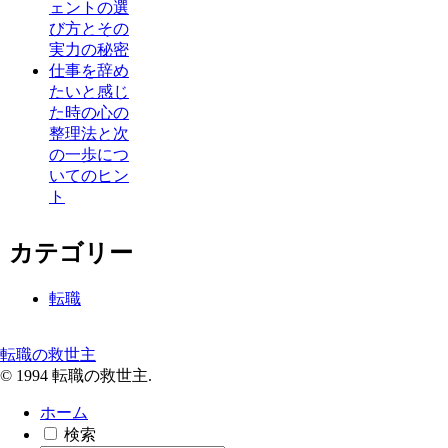
ェントの選
び方とその
実力の秘密
仕事を辞め
たいと感じ
た時の心の
整理法と次
の一歩につ
いてのヒン
ト
カテゴリー
転職
転職の救世主
© 1994 転職の救世主.
ホーム
検索