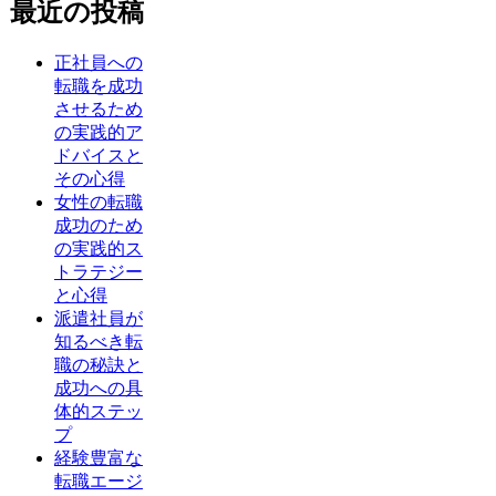
最近の投稿
正社員への
転職を成功
させるため
の実践的ア
ドバイスと
その心得
女性の転職
成功のため
の実践的ス
トラテジー
と心得
派遣社員が
知るべき転
職の秘訣と
成功への具
体的ステッ
プ
経験豊富な
転職エージ