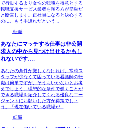
で行動するより女性の転職を得意とする
転職支援サービス業者を頼る方が簡単だ
と断言します。正社員になると決心する
のに、もう手遅れだという...
転職
あなたにマッチする仕事は非公開
求人の中から見つけ出せるかもし
れないです…。
あなたの条件が厳しくなければ、常時ス
タッフが少なくて困っている看護師の転
職は簡単ですが、そうもいかないとお考
えでしょう。理想的な条件で働くことが
できる職場を紹介してくれる優良なエー
ジェントにお願いした方が得策でしょ
う。「現在働いている職場が...
転職