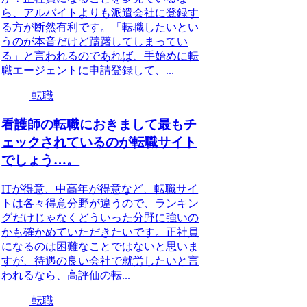
ら、アルバイトよりも派遣会社に登録す
る方が断然有利です。「転職したいとい
うのが本音だけど躊躇してしまってい
る」と言われるのであれば、手始めに転
職エージェントに申請登録して、...
転職
看護師の転職におきまして最もチ
ェックされているのが転職サイト
でしょう…。
ITが得意、中高年が得意など、転職サイ
トは各々得意分野が違うので、ランキン
グだけじゃなくどういった分野に強いの
かも確かめていただきたいです。正社員
になるのは困難なことではないと思いま
すが、待遇の良い会社で就労したいと言
われるなら、高評価の転...
転職