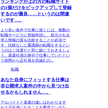
ランキングが上の方の転職サイト
の1個だけをピックアップして登録
するのが最良……というのは間違
いです…。
より良い条件で仕事に就くには、複数の
転職サービスに登録申請し、提示される
求人情報の質を比較することが必須で
す。比較なしに看護師の転職をするとい
うのはご法度だと肝に銘じておきましょ
う。派遣社員の身分で仕事していたとい
う状態から正社員を目論むの...
転職
あなた自身にフィットする仕事は
非公開求人案件の中から見つけ出
せるかもしれません…。
アルバイトと派遣の違いはわかります
か？正社員になることを夢見ているな