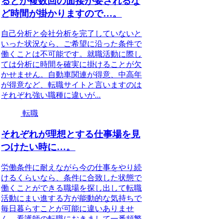
るとか複数回の面接が要されるな
ど時間が掛かりますので…。
自己分析と会社分析を完了していないと
いった状況なら、ご希望に沿った条件で
働くことは不可能です。就職活動に際し
ては分析に時間を確実に掛けることが欠
かせません。自動車関連が得意、中高年
が得意など、転職サイトと言いますのは
それぞれ強い職種に違いが...
転職
それぞれが理想とする仕事場を見
つけたい時に…。
労働条件に耐えながら今の仕事をやり続
けるくらいなら、条件に合致した状態で
働くことができる職場を探し出して転職
活動にまい進する方が能動的な気持ちで
毎日暮らすことが可能に違いありませ
ん。看護師の転職におきまして一番頻繁