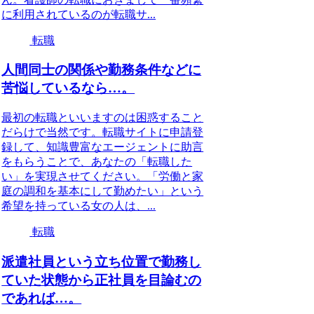
に利用されているのが転職サ...
転職
人間同士の関係や勤務条件などに
苦悩しているなら…。
最初の転職といいますのは困惑すること
だらけで当然です。転職サイトに申請登
録して、知識豊富なエージェントに助言
をもらうことで、あなたの「転職した
い」を実現させてください。「労働と家
庭の調和を基本にして勤めたい」という
希望を持っている女の人は、...
転職
派遣社員という立ち位置で勤務し
ていた状態から正社員を目論むの
であれば…。