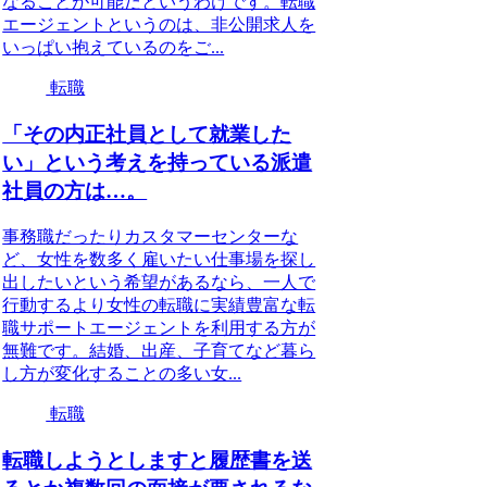
なることが可能だというわけです。転職
エージェントというのは、非公開求人を
いっぱい抱えているのをご...
転職
「その内正社員として就業した
い」という考えを持っている派遣
社員の方は…。
事務職だったりカスタマーセンターな
ど、女性を数多く雇いたい仕事場を探し
出したいという希望があるなら、一人で
行動するより女性の転職に実績豊富な転
職サポートエージェントを利用する方が
無難です。結婚、出産、子育てなど暮ら
し方が変化することの多い女...
転職
転職しようとしますと履歴書を送