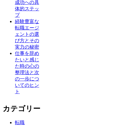
成功への具
体的ステッ
プ
経験豊富な
転職エージ
ェントの選
び方とその
実力の秘密
仕事を辞め
たいと感じ
た時の心の
整理法と次
の一歩につ
いてのヒン
ト
カテゴリー
転職