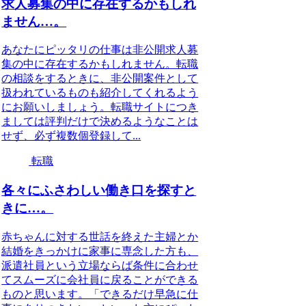
求人募集の中に存在するかもしれ
ません…。
あなたにピッタリの仕事は非公開求人募
集の中に存在するかもしれません。転職
の相談をするときに、非公開案件として
扱われているものも紹介してくれるよう
にお願いしましょう。転職サイトにつき
ましては評判だけで決めるようなことは
せず、必ず複数個登録して...
転職
各々にふさわしい働き口を探すと
きに…。
赤ちゃんに対する世話を終えた主婦とか
結婚をきっかけに家事に専念した方も、
派遣社員という立場ならば条件に合わせ
てスムーズに会社員に戻ることができる
ものと思います。「できるだけ早急に仕