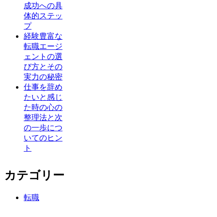
成功への具
体的ステッ
プ
経験豊富な
転職エージ
ェントの選
び方とその
実力の秘密
仕事を辞め
たいと感じ
た時の心の
整理法と次
の一歩につ
いてのヒン
ト
カテゴリー
転職