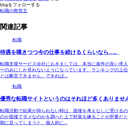
blogをフォローする
転職の救世主
関連記事
転職
待遇を嘆きつつ今の仕事を続けるくらいなら…。
転職支援サービス会社におきましては、本当に条件の良い求人
ーのみにしか見れないようになっています。ランキングの上位
とは断言できません。できれば...
転職
優秀な転職サイトというのはそれほど多くありませ
転職活動で結果が得られない時は、面接を考えなしに受けるの
のか面接でダメなのかを調べた上で対策を練ることが肝要だと
期に亘ってしまうと、個人的に...