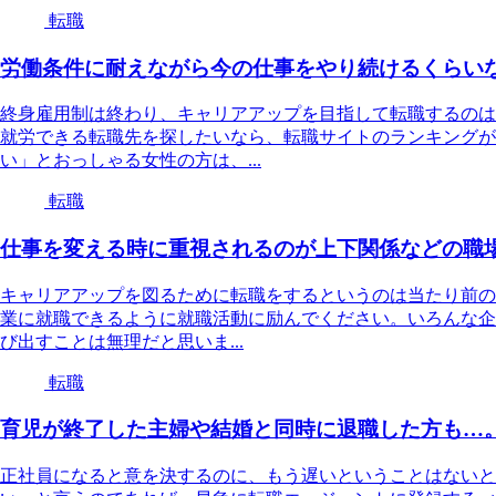
転職
労働条件に耐えながら今の仕事をやり続けるくらい
終身雇用制は終わり、キャリアアップを目指して転職するのは
就労できる転職先を探したいなら、転職サイトのランキングが
い」とおっしゃる女性の方は、...
転職
仕事を変える時に重視されるのが上下関係などの職
キャリアアップを図るために転職をするというのは当たり前の
業に就職できるように就職活動に励んでください。いろんな企
び出すことは無理だと思いま...
転職
育児が終了した主婦や結婚と同時に退職した方も…
正社員になると意を決するのに、もう遅いということはないと