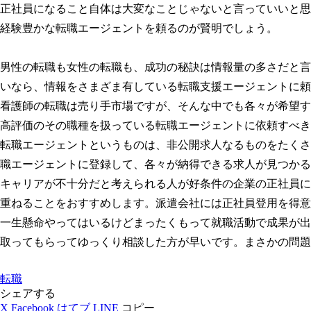
正社員になること自体は大変なことじゃないと言っていいと思
経験豊かな転職エージェントを頼るのが賢明でしょう。
男性の転職も女性の転職も、成功の秘訣は情報量の多さだと言
いなら、情報をさまざま有している転職支援エージェントに頼
看護師の転職は売り手市場ですが、そんな中でも各々が希望す
高評価のその職種を扱っている転職エージェントに依頼すべき
転職エージェントというものは、非公開求人なるものをたくさ
職エージェントに登録して、各々が納得できる求人が見つかる
キャリアが不十分だと考えられる人が好条件の企業の正社員に
重ねることをおすすめします。派遣会社には正社員登用を得意
一生懸命やってはいるけどまったくもって就職活動で成果が出
取ってもらってゆっくり相談した方が早いです。まさかの問題
転職
シェアする
X
Facebook
はてブ
LINE
コピー