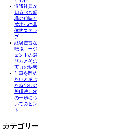
と心得
派遣社員が
知るべき転
職の秘訣と
成功への具
体的ステッ
プ
経験豊富な
転職エージ
ェントの選
び方とその
実力の秘密
仕事を辞め
たいと感じ
た時の心の
整理法と次
の一歩につ
いてのヒン
ト
カテゴリー