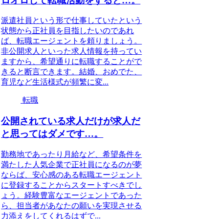
ロオロして転職活動をすると…。
派遣社員という形で仕事していたという
状態から正社員を目指したいのであれ
ば、転職エージェントを頼りましょう。
非公開求人といった求人情報を持ってい
ますから、希望通りに転職することがで
きると断言できます。結婚、おめでた、
育児など生活様式が頻繁に変...
転職
公開されている求人だけが求人だ
と思ってはダメです…。
勤務地であったり月給など、希望条件を
満たした人気企業で正社員になるのが夢
ならば、安心感のある転職エージェント
に登録することからスタートすべきでし
ょう。経験豊富なエージェントであった
ら、担当者があなたの願いを実現させる
力添えをしてくれるはずで...