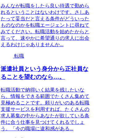
みんなが転職をしたら良い待遇で勤めら
れるということはないわけです。さしあ
たって妥当だと言える条件がどういった
ものなのかを転職エージェントに尋ねて
みてください。転職活動を始めたからと
言って、速やかに希望通りの求人に出会
えるわけじゃありませんか...
転職
派遣社員という身分から正社員な
ることを望むのなら…。
転職活動で納得いく結果を残したいな
ら、情報をできる範囲でたくさん集めて
見極めることです。頼りがいのある転職
支援サービスを利用すれば、たくさんの
求人募集の中からあなたが欲している条
件に合う仕事を見つけてくれるでしょ
う。「今の職場に違和感がある...