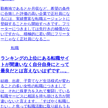
勤務地であるとか月収など、希望の条件
に合致した評価の高い企業で正社員にな
るには、実績豊富な転職エージェントに
登録することから開始すべきです。フリ
ーターにつきましては先行きの補償がな
いですから、積極的に若い間にフリータ
ーじゃなく正社員になるこ...
転職
ランキングの上位にある転職サイ
トが間違いなく自分自身にとって
最良だとは言えないはずです…。
結婚、出産、子育てなど生活様式が変わ
ることの多い女性の転職につきまして
は、それに殊更力を入れて奮闘している
転職サービスに相談を持ち掛ける方が間
違いないと言えます。「すばやく転職し
たい」と焦って転職活動に取り組もうも