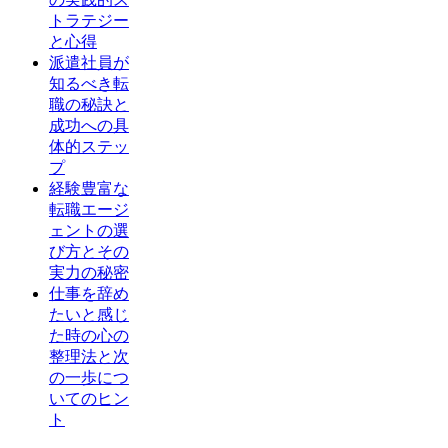
トラテジー
と心得
派遣社員が
知るべき転
職の秘訣と
成功への具
体的ステッ
プ
経験豊富な
転職エージ
ェントの選
び方とその
実力の秘密
仕事を辞め
たいと感じ
た時の心の
整理法と次
の一歩につ
いてのヒン
ト