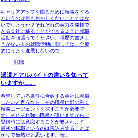
キャリアアップを図るために転職をする
というのは何もおかしくないことではな
いでしょうか？それぞれの実力を発揮で
きる会社に移ることができるように就職
活動を頑張ってください。職歴の書きよ
うがない人の就職活動に関しては、全般
的にうまく進展しないので...
転職
派遣とアルバイトの違いを知って
いますか…。
希望している条件に合致する会社に就職
したいと言うなら、その職種に顔の利く
転職エージェントを探すことが必要で
す。それぞれ強い職種が違いますから、
登録時には意識することが要されます。
最初の転職というのは尻込みすることば
かりで当然だと思います。転...