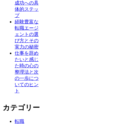
成功への具
体的ステッ
プ
経験豊富な
転職エージ
ェントの選
び方とその
実力の秘密
仕事を辞め
たいと感じ
た時の心の
整理法と次
の一歩につ
いてのヒン
ト
カテゴリー
転職