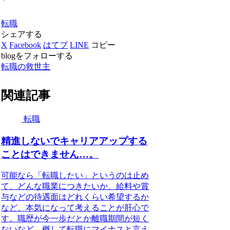
転職
シェアする
X
Facebook
はてブ
LINE
コピー
blogをフォローする
転職の救世主
関連記事
転職
精進しないでキャリアアップする
ことはできません…。
可能なら「転職したい」というのは止め
て、どんな職業につきたいか、給料や賞
与などの待遇面はどれくらい希望するか
など、本気になって考えることが肝心で
す。職歴が今一歩だとか離職期間が短く
ないなど、概して転職にマイナスと言え