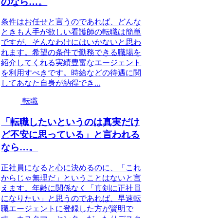
のなら…。
条件はお任せと言うのであれば、どんな
ときも人手が欲しい看護師の転職は簡単
ですが、そんなわけにはいかないと思わ
れます。希望の条件で勤務できる職場を
紹介してくれる実績豊富なエージェント
を利用すべきです。時給などの待遇に関
してあなた自身が納得でき...
転職
「転職したいというのは真実だけ
ど不安に思っている」と言われる
なら…。
正社員になると心に決めるのに、「これ
からじゃ無理だ」ということはないと言
えます。年齢に関係なく「真剣に正社員
になりたい」と思うのであれば、早速転
職エージェントに登録した方が賢明で