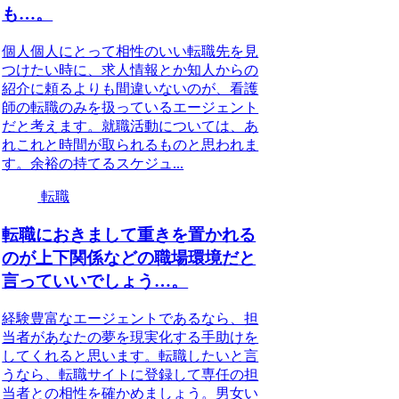
も…。
個人個人にとって相性のいい転職先を見
つけたい時に、求人情報とか知人からの
紹介に頼るよりも間違いないのが、看護
師の転職のみを扱っているエージェント
だと考えます。就職活動については、あ
れこれと時間が取られるものと思われま
す。余裕の持てるスケジュ...
転職
転職におきまして重きを置かれる
のが上下関係などの職場環境だと
言っていいでしょう…。
経験豊富なエージェントであるなら、担
当者があなたの夢を現実化する手助けを
してくれると思います。転職したいと言
うなら、転職サイトに登録して専任の担
当者との相性を確かめましょう。男女い