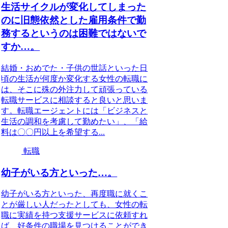
生活サイクルが変化してしまった
のに旧態依然とした雇用条件で勤
務するというのは困難ではないで
すか…。
結婚・おめでた・子供の世話といった日
頃の生活が何度か変化する女性の転職に
は、そこに殊の外注力して頑張っている
転職サービスに相談すると良いと思いま
す。転職エージェントには「ビジネスと
生活の調和を考慮して勤めたい」、「給
料は〇〇円以上を希望する...
転職
幼子がいる方といった…。
幼子がいる方といった、再度職に就くこ
とが厳しい人だったとしても、女性の転
職に実績を持つ支援サービスに依頼すれ
ば、好条件の職場を見つけることができ