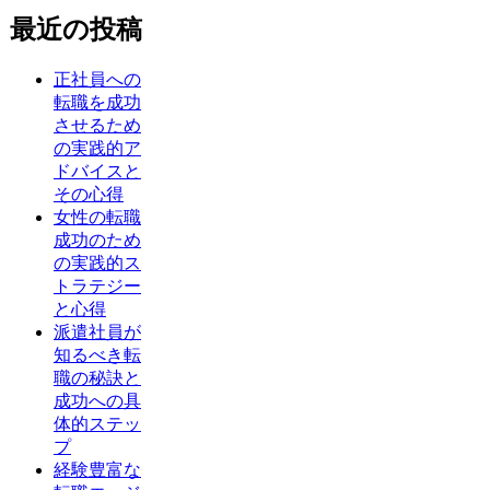
最近の投稿
正社員への
転職を成功
させるため
の実践的ア
ドバイスと
その心得
女性の転職
成功のため
の実践的ス
トラテジー
と心得
派遣社員が
知るべき転
職の秘訣と
成功への具
体的ステッ
プ
経験豊富な