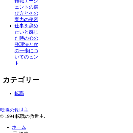
転職エージ
ェントの選
び方とその
実力の秘密
仕事を辞め
たいと感じ
た時の心の
整理法と次
の一歩につ
いてのヒン
ト
カテゴリー
転職
転職の救世主
© 1994 転職の救世主.
ホーム