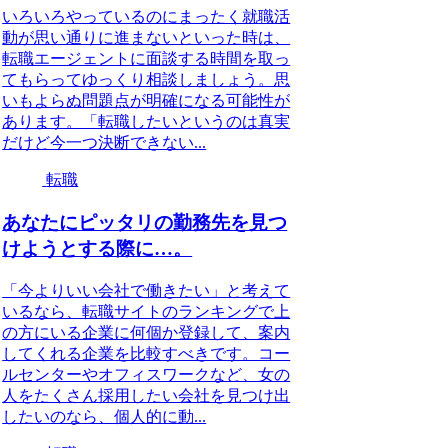
いろいろやっているのにまったく就職活
動が思い通りに進まないといった時は、
転職エージェントに面談する時間を取っ
てもらってゆっくり相談しましょう。思
いもよらぬ問題点が明確になる可能性が
あります。「転職したいというのは真実
だけど今一つ決断できない...
転職
あなたにピッタリの勤務先を見つ
けようとする際に…。
「今よりいい会社で働きたい」と考えて
いるなら、転職サイトのランキングで上
の方にいる企業に何個か登録して、案内
してくれる企業を比較すべきです。コー
ルセンターやオフィスワークなど、女の
人をたくさん採用したい会社を見つけ出
したいのなら、個人的に動...