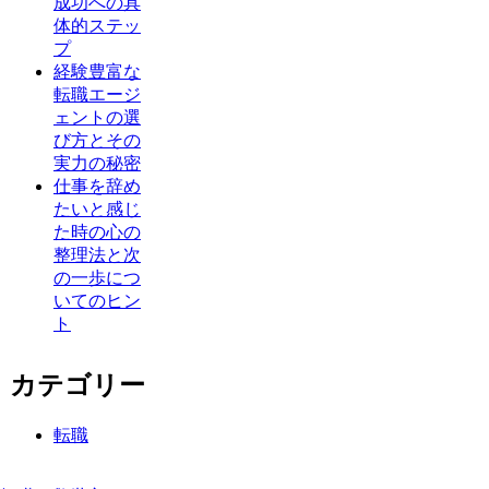
成功への具
体的ステッ
プ
経験豊富な
転職エージ
ェントの選
び方とその
実力の秘密
仕事を辞め
たいと感じ
た時の心の
整理法と次
の一歩につ
いてのヒン
ト
カテゴリー
転職