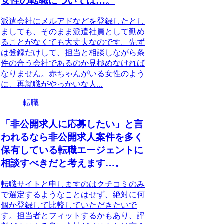
女性の転職については…。
派遣会社にメルアドなどを登録したとし
ましても、そのまま派遣社員として勤め
ることがなくても大丈夫なのです。先ず
は登録だけして、担当と相談しながら条
件の合う会社であるのか見極めなければ
なりません。赤ちゃんがいる女性のよう
に、再就職がやっかいな人...
転職
「非公開求人に応募したい」と言
われるなら非公開求人案件を多く
保有している転職エージェントに
相談すべきだと考えます…。
転職サイトと申しますのはクチコミのみ
で選定するようなことはせず、絶対に何
個か登録して比較していただきたいで
す。担当者とフィットするかもあり、評