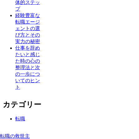
体的ステッ
プ
経験豊富な
転職エージ
ェントの選
び方とその
実力の秘密
仕事を辞め
たいと感じ
た時の心の
整理法と次
の一歩につ
いてのヒン
ト
カテゴリー
転職
転職の救世主