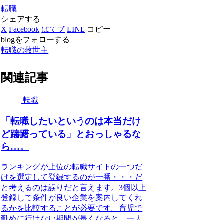
転職
シェアする
X
Facebook
はてブ
LINE
コピー
blogをフォローする
転職の救世主
関連記事
転職
「転職したいというのは本当だけ
ど躊躇っている」とおっしゃるな
ら…。
ランキングが上位の転職サイトの一つだ
けを選定して登録するのが一番・・・だ
と考えるのは誤りだと言えます。3個以上
登録して条件が良い企業を案内してくれ
るかを比較することが必要です。育児で
勤めに行けない期間が長くなると、一人