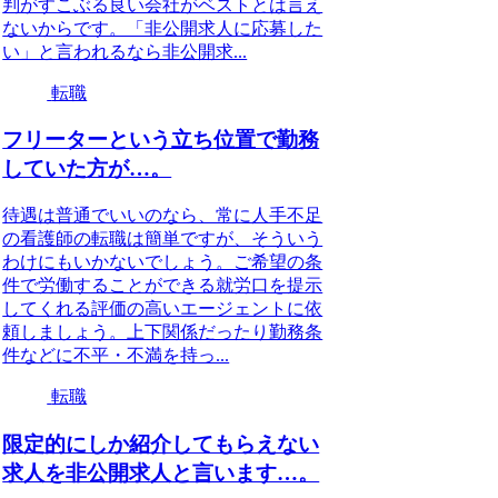
判がすこぶる良い会社がベストとは言え
ないからです。「非公開求人に応募した
い」と言われるなら非公開求...
転職
フリーターという立ち位置で勤務
していた方が…。
待遇は普通でいいのなら、常に人手不足
の看護師の転職は簡単ですが、そういう
わけにもいかないでしょう。ご希望の条
件で労働することができる就労口を提示
してくれる評価の高いエージェントに依
頼しましょう。上下関係だったり勤務条
件などに不平・不満を持っ...
転職
限定的にしか紹介してもらえない
求人を非公開求人と言います…。