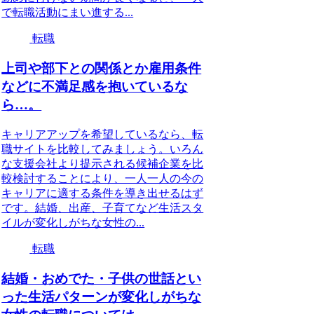
で転職活動にまい進する...
転職
上司や部下との関係とか雇用条件
などに不満足感を抱いているな
ら…。
キャリアアップを希望しているなら、転
職サイトを比較してみましょう。いろん
な支援会社より提示される候補企業を比
較検討することにより、一人一人の今の
キャリアに適する条件を導き出せるはず
です。結婚、出産、子育てなど生活スタ
イルが変化しがちな女性の...
転職
結婚・おめでた・子供の世話とい
った生活パターンが変化しがちな