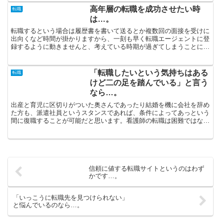
高年層の転職を成功させたい時
転職
は…。
転職するという場合は履歴書を書いて送るとか複数回の面接を受けに
出向くなど時間が掛かりますから、一刻も早く転職エージェントに登
録するように動きませんと、考えている時期が過ぎてしまうことにな
ります。キャリアアップしたいという希望があるなら、転職...
「転職したいという気持ちはある
転職
けど二の足を踏んでいる」と言う
なら…。
出産と育児に区切りがついた奥さんであったり結婚を機に会社を辞め
た方も、派遣社員というスタンスであれば、条件によってあっという
間に復職することが可能だと思います。看護師の転職は困難ではない
ですが、それでも本人が望む条件に合致する企業を探したい...
信頼に値する転職サイトというのはわず
かです…。
「いっこうに転職先を見つけられない」
と悩んでいるのなら…。