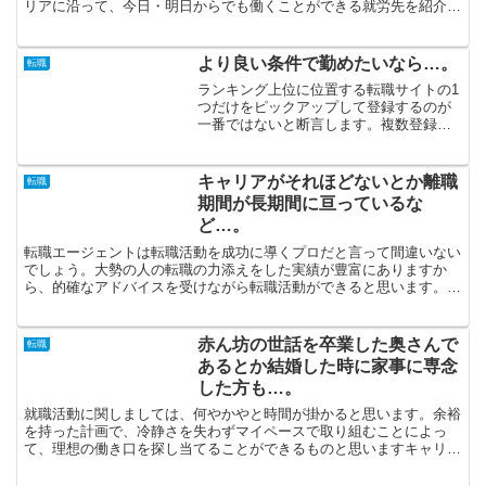
リアに沿って、今日・明日からでも働くことができる就労先を紹介し
てくれます。女性の転職のためには、女性が安心できる就業...
より良い条件で勤めたいなら…。
転職
ランキング上位に位置する転職サイトの1
つだけをピックアップして登録するのが
一番ではないと断言します。複数登録し
て好条件の仕事を紹介してくれるかを比
較した方が賢明です。ランキングの上位
にある転職サイトが必ずしも自分自身に
キャリアがそれほどないとか離職
転職
とって有益だとは言えな...
期間が長期間に亘っているな
ど…。
転職エージェントは転職活動を成功に導くプロだと言って間違いない
でしょう。大勢の人の転職の力添えをした実績が豊富にありますか
ら、的確なアドバイスを受けながら転職活動ができると思います。
「仕事と生活の調和を重視して働きたい」という希望を持ってい...
赤ん坊の世話を卒業した奥さんで
転職
あるとか結婚した時に家事に専念
した方も…。
就職活動に関しましては、何やかやと時間が掛かると思います。余裕
を持った計画で、冷静さを失わずマイペースで取り組むことによっ
て、理想の働き口を探し当てることができるものと思いますキャリア
アップするために転職するのは正当なことだと考えています。...