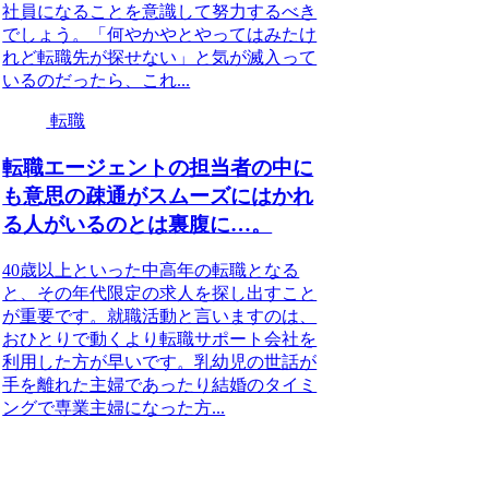
社員になることを意識して努力するべき
でしょう。「何やかやとやってはみたけ
れど転職先が探せない」と気が滅入って
いるのだったら、これ...
転職
転職エージェントの担当者の中に
も意思の疎通がスムーズにはかれ
る人がいるのとは裏腹に…。
40歳以上といった中高年の転職となる
と、その年代限定の求人を探し出すこと
が重要です。就職活動と言いますのは、
おひとりで動くより転職サポート会社を
利用した方が早いです。乳幼児の世話が
手を離れた主婦であったり結婚のタイミ
ングで専業主婦になった方...