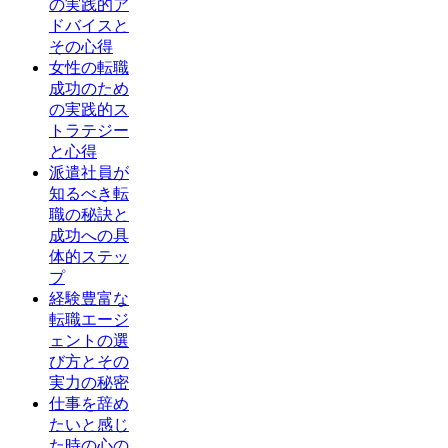
の実践的ア
ドバイスと
その心得
女性の転職
成功のため
の実践的ス
トラテジー
と心得
派遣社員が
知るべき転
職の秘訣と
成功への具
体的ステッ
プ
経験豊富な
転職エージ
ェントの選
び方とその
実力の秘密
仕事を辞め
たいと感じ
た時の心の