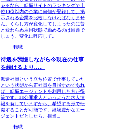
ゃるなら、転職サイトのランキングで上
位10位以内の企業に何個か登録して、掲
示される企業を比較しなければなりませ
ん。くらし方が変化してしまったのに昔
と変わらぬ雇用状態で勤めるのは困難で
しょう。変化に呼応して...
転職
待遇を我慢しながら今現在の仕事
を続けるより…。
派遣社員という立ち位置で仕事していた
という状態から正社員を目指すのであれ
ば、転職エージェントを利用した方が得
策です。非公開求人というような求人情
報を有していますから、希望する形で転
職することが可能です。経験豊かなエー
ジェントだとしたら、担当...
転職