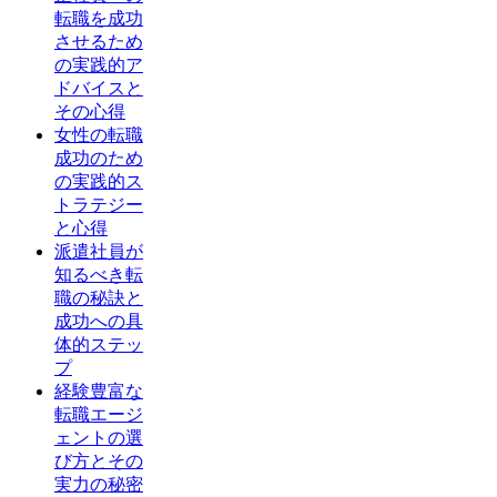
転職を成功
させるため
の実践的ア
ドバイスと
その心得
女性の転職
成功のため
の実践的ス
トラテジー
と心得
派遣社員が
知るべき転
職の秘訣と
成功への具
体的ステッ
プ
経験豊富な
転職エージ
ェントの選
び方とその
実力の秘密