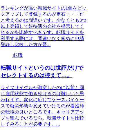
ランキングが高い転職サイトの1個をピッ
クアップして登録するのが定石・・・だ
と考えるのは間違いです。少なくとも3つ
以上登録して好待遇の会社を提示してく
れるかを比較すべきです。転職サイトを
利用する際には、間違いなく多めに申請
登録し比較した方が賢...
転職
転職サイトというのは世評だけで
セレクトするのは控えて…。
ライフサイクルが激変したのに以前と同
じ雇用状態で働き続けるのは難しいと思
われます。変化に応じてケースバイケー
スで就労形態を変えていけるのが看護師
の転職の良いところです。キャリアアッ
プを望んでいるなら、転職サイトを比較
してみることが必要です。...