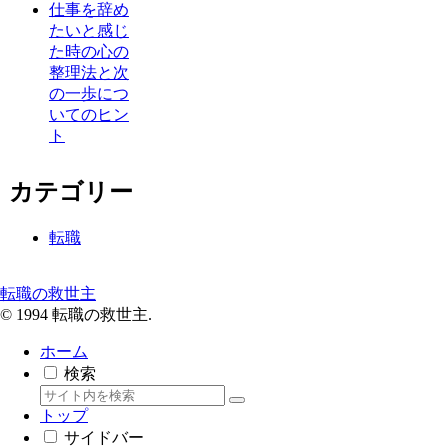
仕事を辞め
たいと感じ
た時の心の
整理法と次
の一歩につ
いてのヒン
ト
カテゴリー
転職
転職の救世主
© 1994 転職の救世主.
ホーム
検索
トップ
サイドバー