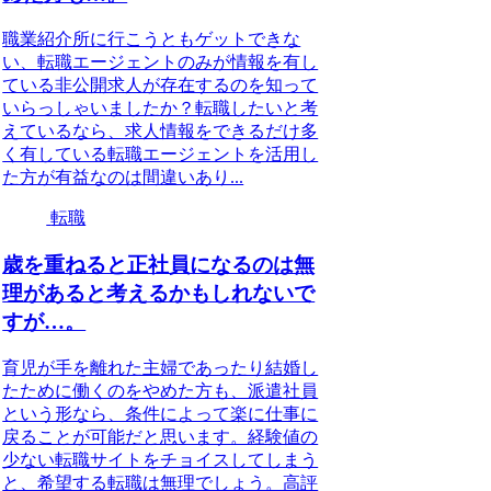
職業紹介所に行こうともゲットできな
い、転職エージェントのみが情報を有し
ている非公開求人が存在するのを知って
いらっしゃいましたか？転職したいと考
えているなら、求人情報をできるだけ多
く有している転職エージェントを活用し
た方が有益なのは間違いあり...
転職
歳を重ねると正社員になるのは無
理があると考えるかもしれないで
すが…。
育児が手を離れた主婦であったり結婚し
たために働くのをやめた方も、派遣社員
という形なら、条件によって楽に仕事に
戻ることが可能だと思います。経験値の
少ない転職サイトをチョイスしてしまう
と、希望する転職は無理でしょう。高評