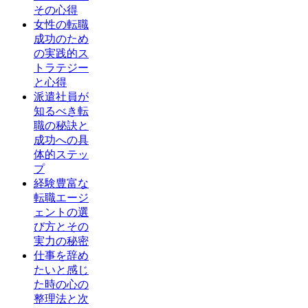
その心得
女性の転職
成功のため
の実践的ス
トラテジー
と心得
派遣社員が
知るべき転
職の秘訣と
成功への具
体的ステッ
プ
経験豊富な
転職エージ
ェントの選
び方とその
実力の秘密
仕事を辞め
たいと感じ
た時の心の
整理法と次