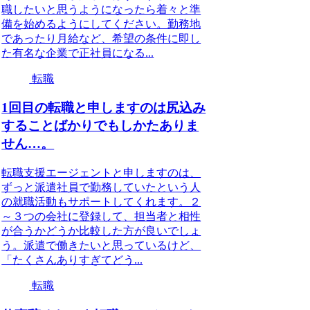
職したいと思うようになったら着々と準
備を始めるようにしてください。勤務地
であったり月給など、希望の条件に即し
た有名な企業で正社員になる...
転職
1回目の転職と申しますのは尻込み
することばかりでもしかたありま
せん…。
転職支援エージェントと申しますのは、
ずっと派遣社員で勤務していたという人
の就職活動もサポートしてくれます。２
～３つの会社に登録して、担当者と相性
が合うかどうか比較した方が良いでしょ
う。派遣で働きたいと思っているけど、
「たくさんありすぎてどう...
転職