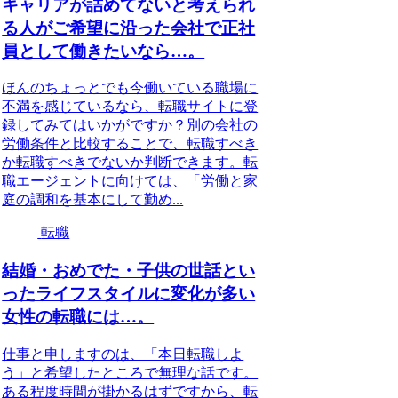
キャリアが詰めてないと考えられ
る人がご希望に沿った会社で正社
員として働きたいなら…。
ほんのちょっとでも今働いている職場に
不満を感じているなら、転職サイトに登
録してみてはいかがですか？別の会社の
労働条件と比較することで、転職すべき
か転職すべきでないか判断できます。転
職エージェントに向けては、「労働と家
庭の調和を基本にして勤め...
転職
結婚・おめでた・子供の世話とい
ったライフスタイルに変化が多い
女性の転職には…。
仕事と申しますのは、「本日転職しよ
う」と希望したところで無理な話です。
ある程度時間が掛かるはずですから、転