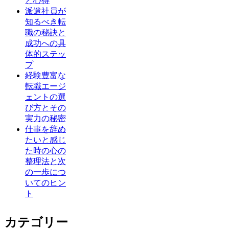
と心得
派遣社員が
知るべき転
職の秘訣と
成功への具
体的ステッ
プ
経験豊富な
転職エージ
ェントの選
び方とその
実力の秘密
仕事を辞め
たいと感じ
た時の心の
整理法と次
の一歩につ
いてのヒン
ト
カテゴリー