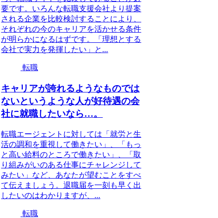
要です。いろんな転職支援会社より提案
される企業を比較検討することにより、
それぞれの今のキャリアを活かせる条件
が明らかになるはずです。「理想とする
会社で実力を発揮したい」と...
転職
キャリアが誇れるようなものでは
ないというような人が好待遇の会
社に就職したいなら…。
転職エージェントに対しては「就労と生
活の調和を重視して働きたい」、「もっ
と高い給料のところで働きたい」、「取
り組みがいのある仕事にチャレンジして
みたい」など、あなたが望むことをすべ
て伝えましょう。退職届を一刻も早く出
したいのはわかりますが、...
転職