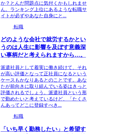
か？とんだ問題点に気付くかもしれませ
ん。ランキング上位にあるような転職サ
イトが必ずやあなた自身にと...
転職
どのような会社で就労するかとい
うのは人生に影響を及ぼす意義深
い事柄だと考えられますから…。
派遣社員として着実に働き続けて、それ
が高い評価となって正社員になるという
ケースもかなりあるとのことです。あな
たが前向きに取り組んでいる姿はきっと
評価されるでしょう。派遣社員という形
で勤めたいと考えているけど、「たくさ
んあってどこに登録すべき...
転職
「いち早く勤務したい」と希望す