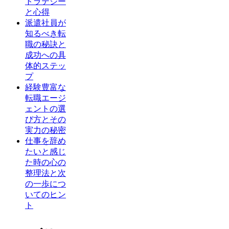
トラテジー
と心得
派遣社員が
知るべき転
職の秘訣と
成功への具
体的ステッ
プ
経験豊富な
転職エージ
ェントの選
び方とその
実力の秘密
仕事を辞め
たいと感じ
た時の心の
整理法と次
の一歩につ
いてのヒン
ト