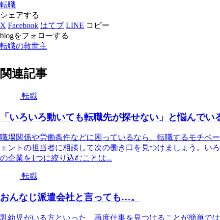
転職
シェアする
X
Facebook
はてブ
LINE
コピー
blogをフォローする
転職の救世主
関連記事
転職
「いろいろ動いても転職先が探せない」と悩んでい
職場関係や労働条件などに困っているなら、転職するモチベー
ェントの担当者に相談して次の働き口を見つけましょう。いろ
の企業を1つに絞り込むことは...
転職
おんなじ派遣会社と言っても…。
乳幼児がいる方といった、再度仕事を見つけることが簡単では