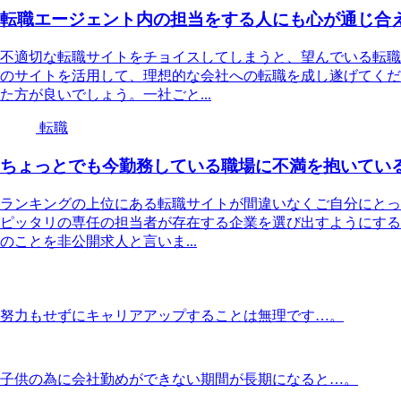
転職エージェント内の担当をする人にも心が通じ合
不適切な転職サイトをチョイスしてしまうと、望んでいる転職
のサイトを活用して、理想的な会社への転職を成し遂げてくだ
た方が良いでしょう。一社ごと...
転職
ちょっとでも今勤務している職場に不満を抱いてい
ランキングの上位にある転職サイトが間違いなくご自分にとっ
ピッタリの専任の担当者が存在する企業を選び出すようにする
のことを非公開求人と言いま...
努力もせずにキャリアアップすることは無理です…。
子供の為に会社勤めができない期間が長期になると…。