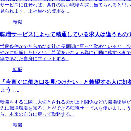
サービスに任せれば、条件の良い職場を探し当てられると思い
見られます。正社員への登用を...
転職
転職サービスによって精通している求人は違うもの
労働条件がでたらめな会社に長期間に亘って勤めていると、少
やかに転職したいという希望をかなえる為に行動に移すべきで
率であなた自身にフィットする...
転職
「今直ぐに働き口を見つけたい」と希望する人に好
ょう…。
転職をするに際し大切とされるのが上下関係などの職場環境だ
先に職場環境を知ることができる転職サービスを使いましょう
ら、本来の自分に戻って勤務する...
転職