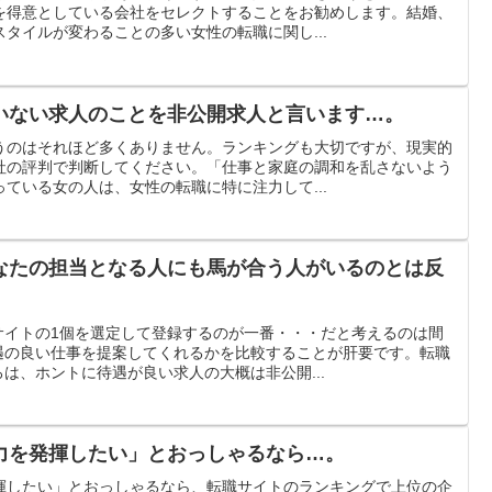
を得意としている会社をセレクトすることをお勧めします。結婚、
タイルが変わることの多い女性の転職に関し...
いない求人のことを非公開求人と言います…。
うのはそれほど多くありません。ランキングも大切ですが、現実的
社の評判で判断してください。「仕事と家庭の調和を乱さないよう
ている女の人は、女性の転職に特に注力して...
なたの担当となる人にも馬が合う人がいるのとは反
サイトの1個を選定して登録するのが一番・・・だと考えるのは間
遇の良い仕事を提案してくれるかを比較することが肝要です。転職
は、ホントに待遇が良い求人の大概は非公開...
力を発揮したい」とおっしゃるなら…。
揮したい」とおっしゃるなら、転職サイトのランキングで上位の企