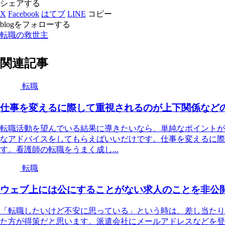
シェアする
X
Facebook
はてブ
LINE
コピー
blogをフォローする
転職の救世主
関連記事
転職
仕事を変えるに際して重視されるのが上下関係など
転職活動を望んでいる結果に導きたいなら、単純なポイントが
なアドバイスをしてもらえばいいだけです。仕事を変えるに際
す。看護師の転職をうまく成し...
転職
ウェブ上には公にすることがない求人のことを非公
「転職したいけど不安に思っている」という時は、差し当たり
た方が得策だと思います。派遣会社にメールアドレスなどを登