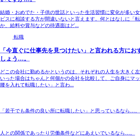
結婚・おめでた・子供の世話といった生活習慣に変化が多い女
ビスに相談する方が間違いないと言えます。何とはなしに「転
か、給料や賞与などの待遇面はど...
転職
「今直ぐに仕事先を見つけたい」と言われる方にお
しょう…。
どこの会社に勤めるかというのは、それぞれの人生を大きく左
いった場合はちゃんと何個かの会社を比較して、ご自身にマッ
腰を入れて転職したい」と言わ...
「若干でも条件の良い所に転職したい」と思っているなら…。
人との関係であったり労働条件などにあえいでいるなら…。