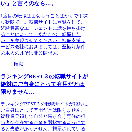
い」と言うのなら…。
1度目の転職は面食らうことばかりで手探
り状態です。転職サイトに登録をして、
経験豊富なエージェントに話を持ち掛け
ることによって、あなたの「転職した
い」を実現させてください。転職支援サ
ービス会社におきましては、至極好条件
の求人の凡そは非公開求人...
転職
ランキングBEST３の転職サイトが
絶対にご自身にとって有用だとは
限りません…。
ランキングBEST３の転職サイトが絶対に
ご自身にとって有用だとは限りません。
複数個登録して自分と馬が合う専任の担
当者が存在する企業を選択するようにす
ると失敗がありません。掲示されている