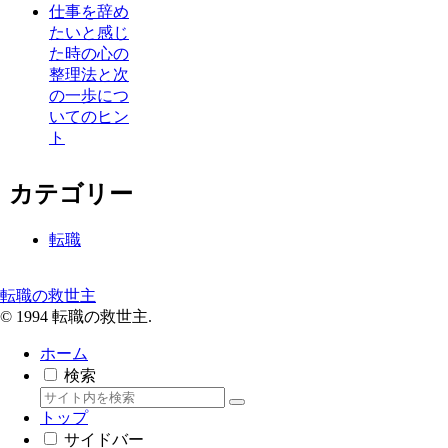
仕事を辞め
たいと感じ
た時の心の
整理法と次
の一歩につ
いてのヒン
ト
カテゴリー
転職
転職の救世主
© 1994 転職の救世主.
ホーム
検索
トップ
サイドバー