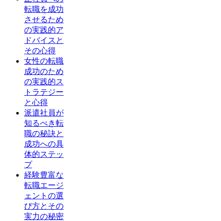
転職を成功
させるため
の実践的ア
ドバイスと
その心得
女性の転職
成功のため
の実践的ス
トラテジー
と心得
派遣社員が
知るべき転
職の秘訣と
成功への具
体的ステッ
プ
経験豊富な
転職エージ
ェントの選
び方とその
実力の秘密