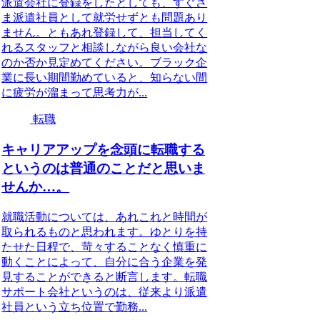
派遣会社に登録をしたとしても、すぐさ
ま派遣社員として就労せずとも問題あり
ません。ともあれ登録して、担当してく
れるスタッフと相談しながら良い会社な
のか否か見定めてください。ブラック企
業に長い期間勤めていると、知らない間
に疲労が溜まって思考力が...
転職
キャリアアップを念頭に転職する
というのは普通のことだと思いま
せんか…。
就職活動については、あれこれと時間が
取られるものと思われます。ゆとりを持
たせた日程で、苛々することなく慎重に
動くことによって、自分に合う企業を発
見することができると断言します。転職
サポート会社というのは、従来より派遣
社員という立ち位置で勤務...