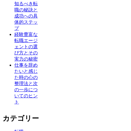
知るべき転
職の秘訣と
成功への具
体的ステッ
プ
経験豊富な
転職エージ
ェントの選
び方とその
実力の秘密
仕事を辞め
たいと感じ
た時の心の
整理法と次
の一歩につ
いてのヒン
ト
カテゴリー