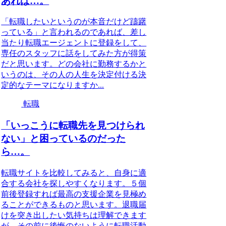
あれば…。
「転職したいというのが本音だけど躊躇
っている」と言われるのであれば、差し
当たり転職エージェントに登録をして、
専任のスタッフに話をしてみた方が得策
だと思います。どの会社に勤務するかと
いうのは、その人の人生を決定付ける決
定的なテーマになりますか...
転職
「いっこうに転職先を見つけられ
ない」と困っているのだった
ら…。
転職サイトを比較してみると、自身に適
合する会社を探しやすくなります。５個
前後登録すれば最高の支援企業を見極め
ることができるものと思います。退職届
けを突き出したい気持ちは理解できます
が、その前に後悔のないように転職活動