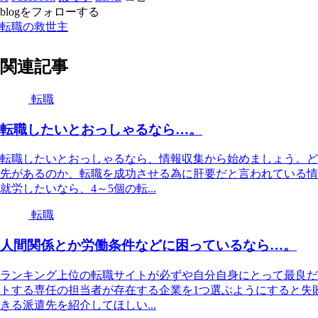
blogをフォローする
転職の救世主
関連記事
転職
転職したいとおっしゃるなら…。
転職したいとおっしゃるなら、情報収集から始めましょう。ど
先があるのか、転職を成功させる為に肝要だと言われている情
就労したいなら、4～5個の転...
転職
人間関係とか労働条件などに困っているなら…。
ランキング上位の転職サイトが必ずや自分自身にとって最良だ
トする専任の担当者が存在する企業を1つ選ぶようにすると失
きる派遣先を紹介してほしい...