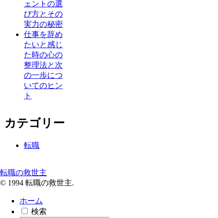
ェントの選
び方とその
実力の秘密
仕事を辞め
たいと感じ
た時の心の
整理法と次
の一歩につ
いてのヒン
ト
カテゴリー
転職
転職の救世主
© 1994 転職の救世主.
ホーム
検索