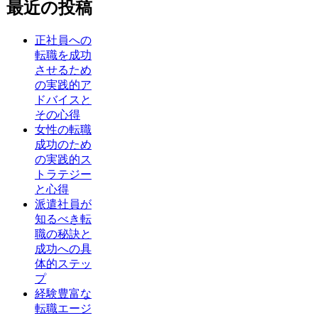
最近の投稿
正社員への
転職を成功
させるため
の実践的ア
ドバイスと
その心得
女性の転職
成功のため
の実践的ス
トラテジー
と心得
派遣社員が
知るべき転
職の秘訣と
成功への具
体的ステッ
プ
経験豊富な
転職エージ