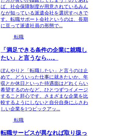
た方が良いか躊躇してしまう」のであれ
ば、社会保障制度が用意されているみん
なが知っている派遣会社を選択すべきで
す。転職サポート会社というのは、長期
に亘って派遣社員の形態で...
転職
「満足できる条件の企業に就職し
たい」と言うなら…。
ぼんやりと「転職したい」と言うのは止
めて、どういった仕事に就きたいか、年
収とか休日といった待遇面はどれくらい
希望するのかなど、ひとつずつイメージ
すること肝心です。さまざまな企業を比
較するようにしないと自分自身にふさわ
しい企業を1つピックアッ...
転職
転職サービスが異なれば取り扱っ