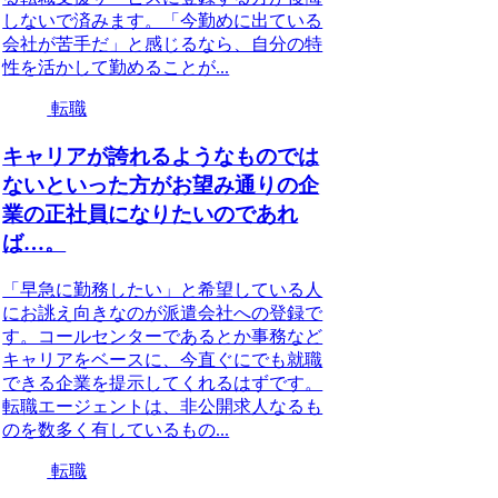
しないで済みます。「今勤めに出ている
会社が苦手だ」と感じるなら、自分の特
性を活かして勤めることが...
転職
キャリアが誇れるようなものでは
ないといった方がお望み通りの企
業の正社員になりたいのであれ
ば…。
「早急に勤務したい」と希望している人
にお誂え向きなのが派遣会社への登録で
す。コールセンターであるとか事務など
キャリアをベースに、今直ぐにでも就職
できる企業を提示してくれるはずです。
転職エージェントは、非公開求人なるも
のを数多く有しているもの...
転職