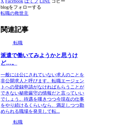
X
Facebook
はてブ
LINE
コピー
blogをフォローする
転職の救世主
関連記事
転職
派遣で働いてみようかと思うけ
ど…。
一般には公にされていない求人のことを
非公開求人と呼びます。転職エージェン
トへの登録申請がなければもらうことが
できない秘密厳守の情報だと言っていい
でしょう。待遇を嘆きつつ今現在の仕事
をやり続けるくらいなら、満足しつつ勤
められる職場を発見して転...
転職