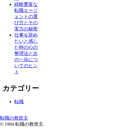
経験豊富な
転職エージ
ェントの選
び方とその
実力の秘密
仕事を辞め
たいと感じ
た時の心の
整理法と次
の一歩につ
いてのヒン
ト
カテゴリー
転職
転職の救世主
© 1994 転職の救世主.