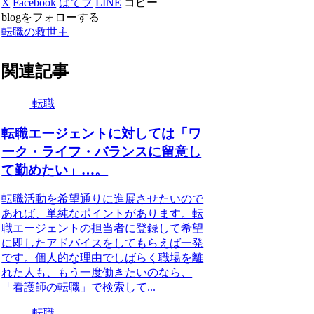
X
Facebook
はてブ
LINE
コピー
blogをフォローする
転職の救世主
関連記事
転職
転職エージェントに対しては「ワ
ーク・ライフ・バランスに留意し
て勤めたい」…。
転職活動を希望通りに進展させたいので
あれば、単純なポイントがあります。転
職エージェントの担当者に登録して希望
に即したアドバイスをしてもらえば一発
です。個人的な理由でしばらく職場を離
れた人も、もう一度働きたいのなら、
「看護師の転職」で検索して...
転職