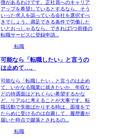
徴があるわけです。正社員へのキャリア
アップを希望しているとするなら、そう
いった求人を謳っている会社を選択すべ
きでしょう。満足できる条件で労働した
いとおっしゃるなら、できれば5つ前後の
転職サービスに登録申請...
転職
可能なら「転職したい」と言うの
は止めて…。
可能なら「転職したい」と言うのは止め
て、いかなる職業に就きたいか、年収な
どの待遇面はどれくらい希望するかな
ど、リアルに考えることが大事です。転
職活動で失敗ばかりする時は、面接をで
たらめに受けるのは自粛して、履歴書が
届いた時点で蹴落とされるの...
転職