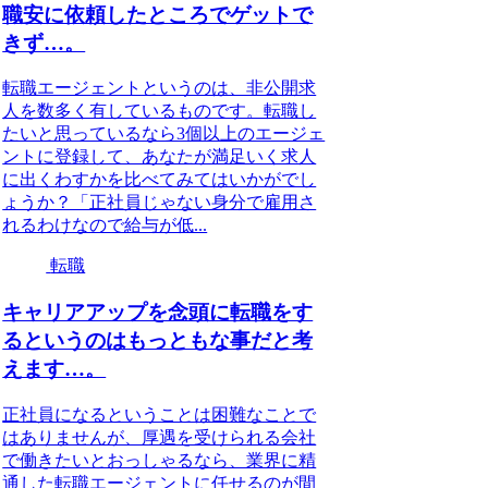
職安に依頼したところでゲットで
きず…。
転職エージェントというのは、非公開求
人を数多く有しているものです。転職し
たいと思っているなら3個以上のエージェ
ントに登録して、あなたが満足いく求人
に出くわすかを比べてみてはいかがでし
ょうか？「正社員じゃない身分で雇用さ
れるわけなので給与が低...
転職
キャリアアップを念頭に転職をす
るというのはもっともな事だと考
えます…。
正社員になるということは困難なことで
はありませんが、厚遇を受けられる会社
で働きたいとおっしゃるなら、業界に精
通した転職エージェントに任せるのが間