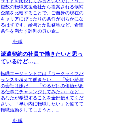
サイトを比較してみるといいでしょう。
複数の転職支援会社から提案される候補
企業を比較することで、ご自身の現在の
キャリアにぴったりの条件が明らかにな
るはずです。給与とか勤務地など、希望
条件を満たす評判の良い企...
転職
派遣契約の社員で働きたいと思っ
ているけど…。
転職エージェントには「ワークライフバ
ランスを考えて働きたい」、「安い給与
の会社は嫌だ」、「やるだけの価値があ
る仕事にチャレンジしてみたい」など、
あなたが希望することを全部伝えてくだ
さい。「早い内に転職したい」と慌てて
転職活動をしてしまうと、...
転職