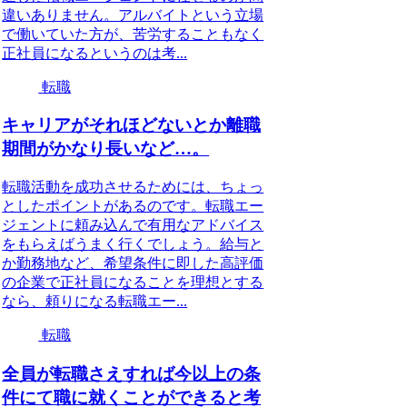
違いありません。アルバイトという立場
で働いていた方が、苦労することもなく
正社員になるというのは考...
転職
キャリアがそれほどないとか離職
期間がかなり長いなど…。
転職活動を成功させるためには、ちょっ
としたポイントがあるのです。転職エー
ジェントに頼み込んで有用なアドバイス
をもらえばうまく行くでしょう。給与と
か勤務地など、希望条件に即した高評価
の企業で正社員になることを理想とする
なら、頼りになる転職エー...
転職
全員が転職さえすれば今以上の条
件にて職に就くことができると考