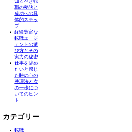
知るべき転
職の秘訣と
成功への具
体的ステッ
プ
経験豊富な
転職エージ
ェントの選
び方とその
実力の秘密
仕事を辞め
たいと感じ
た時の心の
整理法と次
の一歩につ
いてのヒン
ト
カテゴリー
転職