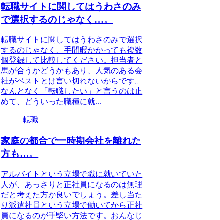
転職サイトに関してはうわさのみ
で選択するのじゃなく…。
転職サイトに関してはうわさのみで選択
するのじゃなく、手間暇かかっても複数
個登録して比較してください。担当者と
馬が合うかどうかもあり、人気のある会
社がベストとは言い切れないからです。
なんとなく「転職したい」と言うのは止
めて、どういった職種に就...
転職
家庭の都合で一時期会社を離れた
方も…。
アルバイトという立場で職に就いていた
人が、あっさりと正社員になるのは無理
だと考えた方が良いでしょう。差し当た
り派遣社員という立場で働いてから正社
員になるのが手堅い方法です。おんなじ