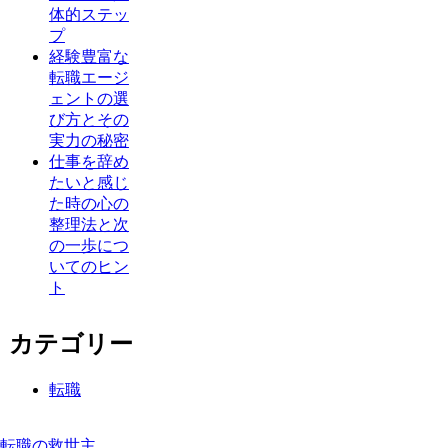
体的ステッ
プ
経験豊富な
転職エージ
ェントの選
び方とその
実力の秘密
仕事を辞め
たいと感じ
た時の心の
整理法と次
の一歩につ
いてのヒン
ト
カテゴリー
転職
転職の救世主