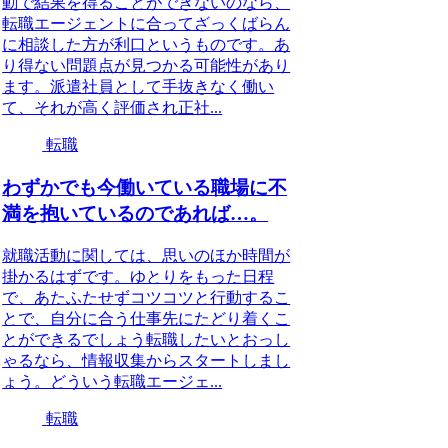
動で結果を得ることができないのなら、
転職エージェントに合ってざっくばらん
に相談した方が利口というものです。あ
り得ない問題点が見つかる可能性があり
ます。派遣社員として手抜きなく働い
て、それが高く評価され正社...
転職
わずかでも今働いている職場に不
満を抱いているのであれば…。
就職活動に関しては、思いのほか時間が
掛かるはずです。ゆとりをもった日程
で、あたふたせずコツコツと行動するこ
とで、自分に合う仕事先にたどり着くこ
とができるでしょう転職したいとおっし
ゃるなら、情報収集からスタートしまし
ょう。どういう転職エージェ...
転職