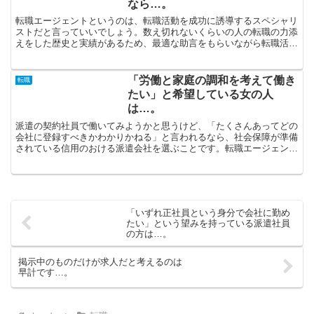
なら…。
転職エージェントというのは、転職活動を成功に誘導するスペシャリ
ストだと言っていいでしょう。数え切れないくらいの人の転職の力添
えをした歴史と実績があるため、最適な助言をもらいながら転職活動
ができるでしょう。結婚、出産、子育てなど生活スタイルが...
「労働と家庭の調和を考えて働き
転職
たい」と希望している女の人
は…。
派遣の契約社員で働いてみようかと思うけど、「たくさんあってどの
会社に登録すべきかわかりかねる」と言われるなら、社会保障が準備
されている信用のおける派遣会社を選ぶことです。転職エージェント
と申しますのは、非公開求人なるものをいっぱい抱えている...
「いずれ正社員という身分で会社に勤め
たい」という望みを持っている派遣社員
の方は…。
掲示中のものだけが求人だと考えるのは
早計です…。