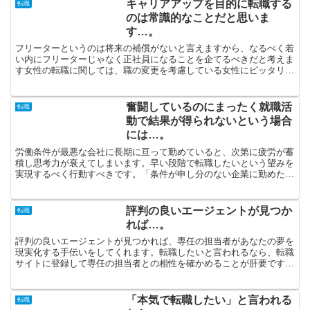
キャリアアップを目的に転職する
転職
のは常識的なことだと思いま
す…。
フリーターというのは将来の補償がないと言えますから、なるべく若
い内にフリーターじゃなく正社員になることを企てるべきだと考えま
す女性の転職に関しては、職の変更を考慮している女性にピッタリの
求人をたくさん紹介できる転職エージェントを有効に利用し...
奮闘しているのにまったく就職活
転職
動で結果が得られないという場合
には…。
労働条件が最悪な会社に長期に亘って勤めていると、次第に疲労が蓄
積し思考力が衰えてしまいます。早い段階で転職したいという望みを
実現するべく行動すべきです。「条件が申し分のない企業に勤めた
い」のならば、労働条件の悪い企業に誤って申し込みを入れな...
評判の良いエージェントが見つか
転職
れば…。
評判の良いエージェントが見つかれば、専任の担当者があなたの夢を
現実化する手伝いをしてくれます。転職したいと言われるなら、転職
サイトに登録して専任の担当者との相性を確かめることが肝要です。
結婚・おめでた・子供の世話といった日常生活が変わりがち...
「本気で転職したい」と言われる
転職