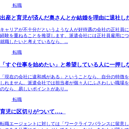
転職
出産と育児が済んだ奥さんとか結婚を理由に退社し
キャリアが不十分だというような人が好待遇の会社の正社員に
経験を重ねることを推奨します。派遣会社には正社員雇用につ
就職したいと考えているなら、...
転職
「すぐ仕事を始めたい」と希望している人に一押し
「現在の会社に違和感がある」ということなら、自分の特徴を
しれません。派遣会社では担当者が個々人にふさわしい職場を
のなら、易しいポイントがあり...
転職
育児に区切りがついて…。
転職エージェントに対しては「ワークライフバランスに留意し