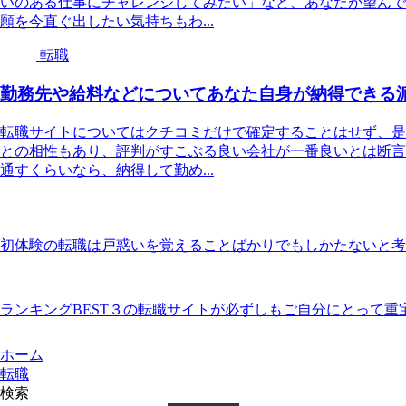
いのある仕事にチャレンジしてみたい」など、あなたが望んで
願を今直ぐ出したい気持ちもわ...
転職
勤務先や給料などについてあなた自身が納得できる
転職サイトについてはクチコミだけで確定することはせず、是
との相性もあり、評判がすこぶる良い会社が一番良いとは断言
通すくらいなら、納得して勤め...
初体験の転職は戸惑いを覚えることばかりでもしかたないと考
ランキングBEST３の転職サイトが必ずしもご自分にとって重
ホーム
転職
検索