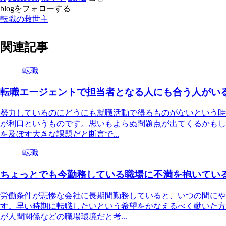
blogをフォローする
転職の救世主
関連記事
転職
転職エージェントで担当者となる人にも合う人がい
努力しているのにどうにも就職活動で得るものがないという時
が利口というものです。思いもよらぬ問題点が出てくるかもし
を及ぼす大きな課題だと断言で...
転職
ちょっとでも今勤務している職場に不満を抱いてい
労働条件が悲惨な会社に長期間勤務していると、いつの間にや
す。早い時期に転職したいという希望をかなえるべく動いた方
が人間関係などの職場環境だと考...