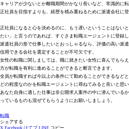
キャリアが少ないとか離職期間がかなり長いなど、常識的に転
正社員を目指すよりも、経歴を積み重ねるために派遣会社に登
正社員になると心を決めるのに、もう遅いということはないと
たい」と言うのであれば、すぐさま転職エージェントに登録し
派遣社員の形で仕事したいとおっしゃるなら、評価の高い派遣
信用できる会社を選定することが不可欠です。
女性の転職に関しましては、職に就きたい女性に喜んでもらえ
方が転職を有利に進めることができると断言できます。
全員が転職すれば今以上の条件にて勤めることができるなどと
どの程度なのかを転職エージェントに尋ねてみると良いと思い
あなた自身に適した仕事は非公開求人案件の中に潜んでいるか
っているものも混ぜてもらうようにお願いしましょう。
転職
シェアする
X
Facebook
はてブ
LINE
コピー