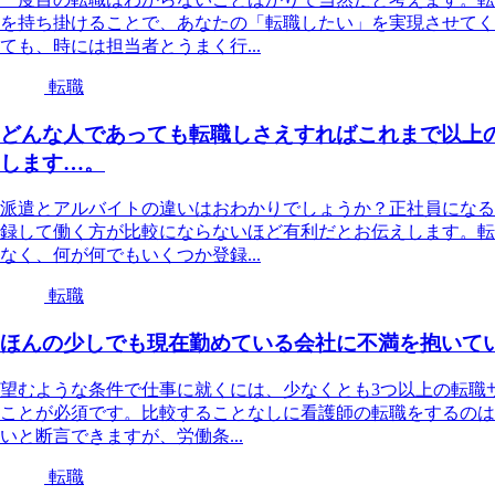
を持ち掛けることで、あなたの「転職したい」を実現させてく
ても、時には担当者とうまく行...
転職
どんな人であっても転職しさえすればこれまで以上
します…。
派遣とアルバイトの違いはおわかりでしょうか？正社員になる
録して働く方が比較にならないほど有利だとお伝えします。転
なく、何が何でもいくつか登録...
転職
ほんの少しでも現在勤めている会社に不満を抱いて
望むような条件で仕事に就くには、少なくとも3つ以上の転職
ことが必須です。比較することなしに看護師の転職をするのは
いと断言できますが、労働条...
転職