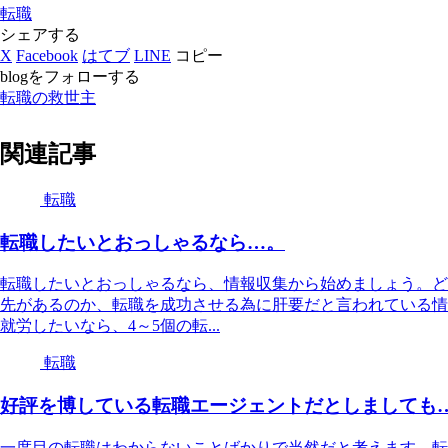
転職
シェアする
X
Facebook
はてブ
LINE
コピー
blogをフォローする
転職の救世主
関連記事
転職
転職したいとおっしゃるなら…。
転職したいとおっしゃるなら、情報収集から始めましょう。ど
先があるのか、転職を成功させる為に肝要だと言われている情
就労したいなら、4～5個の転...
転職
好評を博している転職エージェントだとしましても
一度目の転職はわからないことばかりで当然だと考えます。転