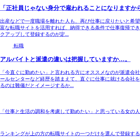
「正社員じゃない身分で雇われることになりますか
出産などで一度職場を離れた人も、再び仕事に戻りたいと希望
富な転職サイトを活用すれば、納得できる条件で仕事復帰でき
クアップして登録するのが定...
転職
アルバイトと派遣の違いは把握していますか…。
「今直ぐに勤めたい」と言われる方にオススメなのが派遣会社
ールセンターなど経歴を踏まえて、直ぐに仕事に就ける会社を
るのは難儀だとイメージするか...
「仕事と生活の調和を考慮して勤めたい」と思っている女の人
ランキングが上の方の転職サイトの一つだけを選んで登録する