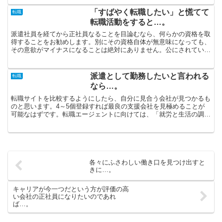
「すばやく転職したい」と慌てて
転職
転職活動をすると…。
派遣社員を経てから正社員なることを目論むなら、何らかの資格を取
得することをお勧めします。別にその資格自体が無意味になっても、
その意欲がマイナスになることは絶対にありません。公にされている
ものだけが求人だなんてことはありません。中には非公開求...
派遣として勤務したいと言われる
転職
なら…。
転職サイトを比較するようにしたら、自分に見合う会社が見つかるも
のと思います。4～5個登録すれば最良の支援会社を見極めることが
可能なはずです。転職エージェントに向けては、「就労と生活の調和
を考慮して勤めたい」、「もっと高い給料が欲しい」、「や...
各々にふさわしい働き口を見つけ出すと
きに…。
キャリアが今一つだという方が評価の高
い会社の正社員になりたいのであれ
ば…。