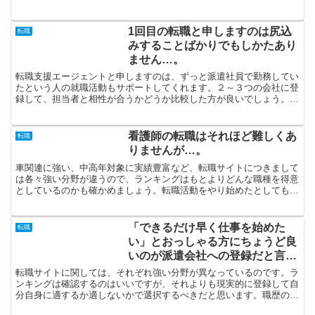
後登録して好待遇の会社を提示してくれ
るかを比較することが肝要です。看護師
の転職は売り手市場だと言えますが、そ
1回目の転職と申しますのは尻込
転職
のような中でも本人が望...
みすることばかりでもしかたあり
ません…。
転職支援エージェントと申しますのは、ずっと派遣社員で勤務してい
たという人の就職活動もサポートしてくれます。２～３つの会社に登
録して、担当者と相性が合うかどうか比較した方が良いでしょう。派
遣で働きたいと思っているけど、「たくさんありすぎてどう...
看護師の転職はそれほど難しくあ
転職
りませんが…。
車関連に強い、中高年対象に実績豊富など、転職サイトにつきまして
は各々強い分野が違うので、ランキングはもとよりどんな職種を得意
としているのかも確かめましょう。転職活動をやり始めたとしても、
アッという間に条件に沿った求人を探せるとは言い切れませ...
「できるだけ早く仕事を始めた
転職
い」とおっしゃる方にちょうど良
いのが派遣会社への登録だと言っ
ていいでしょう…。
転職サイトに関しては、それぞれ強い分野が異なっているのです。ラ
ンキングは確認するのはいいですが、それよりも現実的に登録して自
分自身に適するか適しないかで選択するべきだと思います。職歴の書
きようがない方の就職活動に関しましては、一般に難航しが...