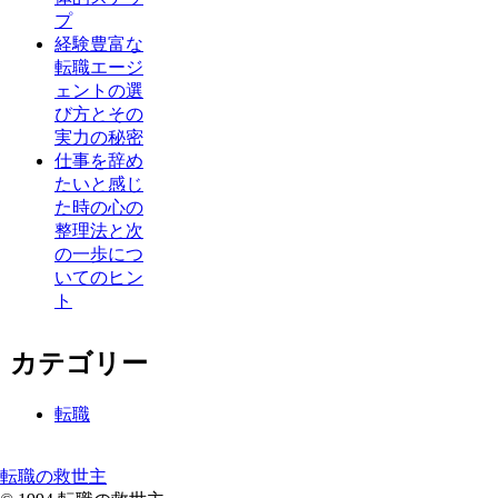
プ
経験豊富な
転職エージ
ェントの選
び方とその
実力の秘密
仕事を辞め
たいと感じ
た時の心の
整理法と次
の一歩につ
いてのヒン
ト
カテゴリー
転職
転職の救世主