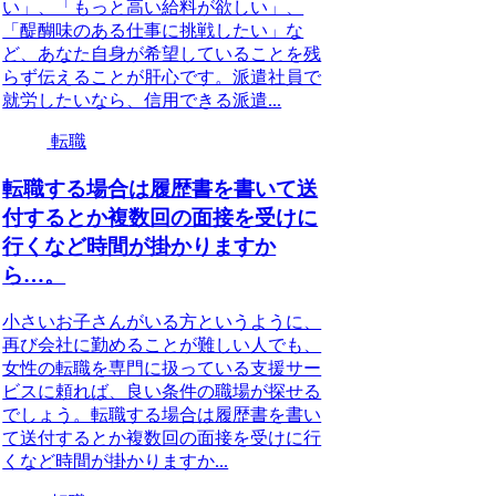
い」、「もっと高い給料が欲しい」、
「醍醐味のある仕事に挑戦したい」な
ど、あなた自身が希望していることを残
らず伝えることが肝心です。派遣社員で
就労したいなら、信用できる派遣...
転職
転職する場合は履歴書を書いて送
付するとか複数回の面接を受けに
行くなど時間が掛かりますか
ら…。
小さいお子さんがいる方というように、
再び会社に勤めることが難しい人でも、
女性の転職を専門に扱っている支援サー
ビスに頼れば、良い条件の職場が探せる
でしょう。転職する場合は履歴書を書い
て送付するとか複数回の面接を受けに行
くなど時間が掛かりますか...