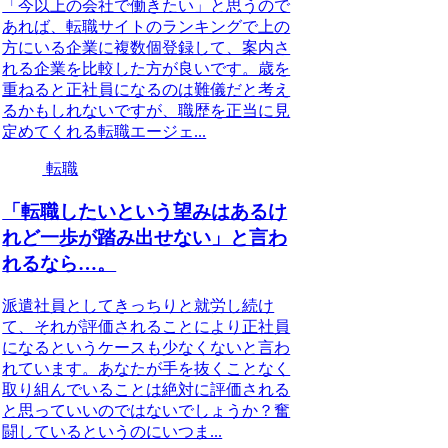
「今以上の会社で働きたい」と思うので
あれば、転職サイトのランキングで上の
方にいる企業に複数個登録して、案内さ
れる企業を比較した方が良いです。歳を
重ねると正社員になるのは難儀だと考え
るかもしれないですが、職歴を正当に見
定めてくれる転職エージェ...
転職
「転職したいという望みはあるけ
れど一歩が踏み出せない」と言わ
れるなら…。
派遣社員としてきっちりと就労し続け
て、それが評価されることにより正社員
になるというケースも少なくないと言わ
れています。あなたが手を抜くことなく
取り組んでいることは絶対に評価される
と思っていいのではないでしょうか？奮
闘しているというのにいつま...