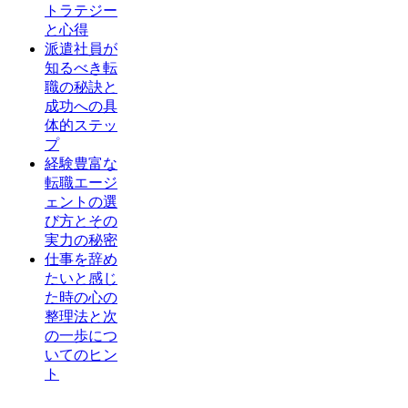
トラテジー
と心得
派遣社員が
知るべき転
職の秘訣と
成功への具
体的ステッ
プ
経験豊富な
転職エージ
ェントの選
び方とその
実力の秘密
仕事を辞め
たいと感じ
た時の心の
整理法と次
の一歩につ
いてのヒン
ト