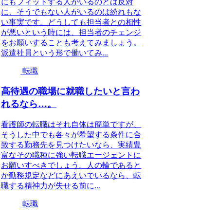
にもフィットする人がいるのとは反対
に、そうでもない人がいるのは紛れもな
い事実です。どうしても担当者との相性
が悪いという時には、担当者のチェンジ
をお願いすることも考えてみましょう。
派遣社員という形で働いてみ...
転職
高待遇の職場に就職したいと言わ
れるなら…。
看護師の転職はそれ自体は簡単ですが、
そうした中でも各々が希望する条件に合
致する勤務先を見つけたいなら、実績豊
富なその職種に強い転職エージェントに
お願いすべきでしょう。人の輪であると
か勤務規定などにあえいでいるなら、転
職する精神力が失せる前に...
転職