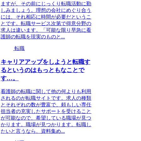
ますが、その前にじっくり転職活動に勤
しみましょう。理想の会社にめぐり合う
には、それ相応に時間が必要だというこ
とです。転職サービス次第で得意分野の
求人は違います。「可能な限り早急に看
護師の転職を現実のものと...
転職
キャリアアップをしようと転職す
るというのはもっともなことで
す…。
看護師の転職に関して他の何よりも利用
されるのが転職サイトです。求人の種類
とそれぞれの数が豊富で、頼もしい専任
担当者の充実したサポートを受けること
が可能なので、希望している職場が見つ
かります。職場が見つかります。転職し
たいと言うなら、資料集め...