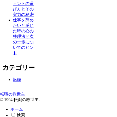
ェントの選
び方とその
実力の秘密
仕事を辞め
たいと感じ
た時の心の
整理法と次
の一歩につ
いてのヒン
ト
カテゴリー
転職
転職の救世主
© 1994 転職の救世主.
ホーム
検索