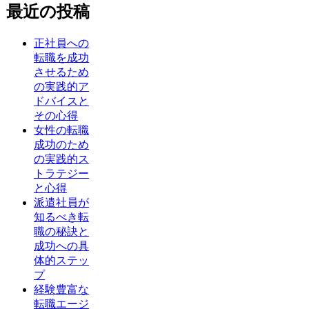
最近の投稿
正社員への
転職を成功
させるため
の実践的ア
ドバイスと
その心得
女性の転職
成功のため
の実践的ス
トラテジー
と心得
派遣社員が
知るべき転
職の秘訣と
成功への具
体的ステッ
プ
経験豊富な
転職エージ