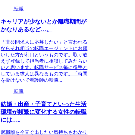
転職
キャリアが少ないとか離職期間が
かなりあるなど…。
「非公開求人に応募したい」と言われる
ならそれ相当の転職エージェントにお願
いした方が利口というものです。取り敢
えず登録して担当者に相談してみたらい
いと思います。転職サービス毎に得手と
している求人は異なるものです。「時間
を掛けないで看護師の転職...
転職
結婚・出産・子育てといった生活
環境が頻繁に変化する女性の転職
には…。
退職願を今直ぐ出したい気持ちもわかり