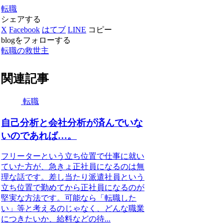
転職
シェアする
X
Facebook
はてブ
LINE
コピー
blogをフォローする
転職の救世主
関連記事
転職
自己分析と会社分析が済んでいな
いのであれば…。
フリーターという立ち位置で仕事に就い
ていた方が、急きょ正社員になるのは無
理な話です。差し当たり派遣社員という
立ち位置で勤めてから正社員になるのが
堅実な方法です。可能なら「転職した
い」等と考えるのじゃなく、どんな職業
につきたいか、給料などの待...