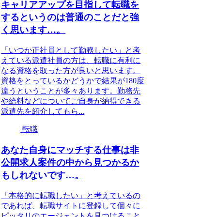
キャリアアップを目指して転職を
するというのは普通のことだと強
く思います…。
「いつか正社員として勤務したい」と考
えている派遣社員の方は、転職に有利に
なる資格を取った方が良いと思います。
資格をとっているかどうかで結果が180度
違うということが多々あります。勤務先
や給料などについてご自身が納得できる
派遣先を紹介してもら...
転職
あなた自身にマッチする仕事は非
公開求人案件の中から見つかるか
もしれないです…。
「本格的に転職したい」と考えているの
であれば、転職サイトに登録して個々に
ピッタリのエージェントを見つけること