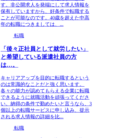
す。非公開求人を発端にして求人情報を
保有していますから、好条件で転職する
ことが可能なのです。40歳を超えた中高
年の転職につきましては、...
転職
「後々正社員として就労したい」
と希望している派遣社員の方
は…。
キャリアアップを目的に転職するという
のは常識的なことだと強く思います。
各々の能力が認めてもらえる企業に転職
できるように就職活動を頑張ってくださ
い。納得の条件で勤めたいと言うなら、3
個以上の転職サービスに申し込み、提示
される求人情報の詳細を比...
転職