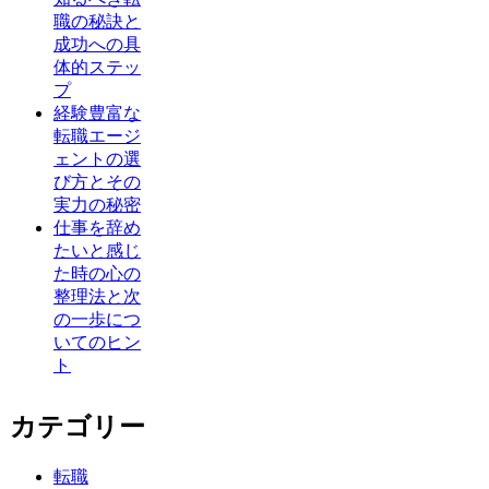
職の秘訣と
成功への具
体的ステッ
プ
経験豊富な
転職エージ
ェントの選
び方とその
実力の秘密
仕事を辞め
たいと感じ
た時の心の
整理法と次
の一歩につ
いてのヒン
ト
カテゴリー
転職