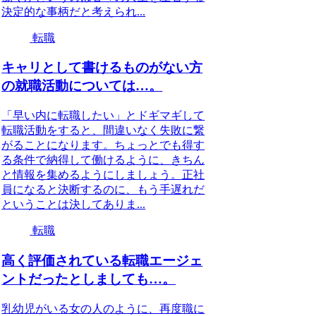
決定的な事柄だと考えられ...
転職
キャリとして書けるものがない方
の就職活動については…。
「早い内に転職したい」とドギマギして
転職活動をすると、間違いなく失敗に繋
がることになります。ちょっとでも得す
る条件で納得して働けるように、きちん
と情報を集めるようにしましょう。正社
員になると決断するのに、もう手遅れだ
ということは決してありま...
転職
高く評価されている転職エージェ
ントだったとしましても…。
乳幼児がいる女の人のように、再度職に