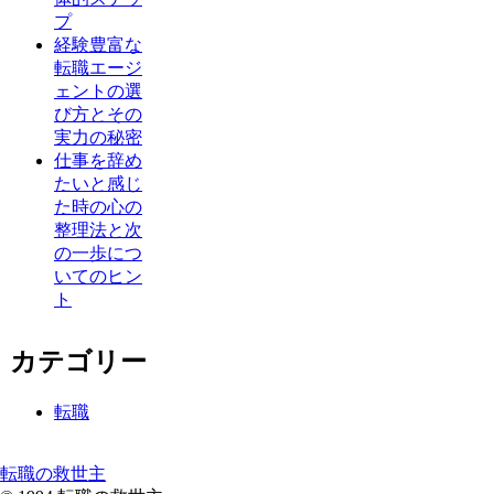
プ
経験豊富な
転職エージ
ェントの選
び方とその
実力の秘密
仕事を辞め
たいと感じ
た時の心の
整理法と次
の一歩につ
いてのヒン
ト
カテゴリー
転職
転職の救世主