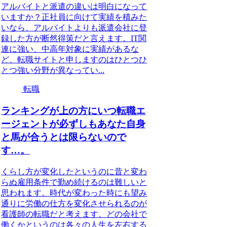
アルバイトと派遣の違いは明白になって
いますか？正社員に向けて実績を積みた
いなら、アルバイトよりも派遣会社に登
録した方が断然得策だと言えます。IT関
連に強い、中高年対象に実績があるな
ど、転職サイトと申しますのはひとつひ
とつ強い分野が異なってい...
転職
ランキングが上の方にいつ転職エ
ージェントが必ずしもあなた自身
と馬が合うとは限らないので
す…。
くらし方が変化したというのに昔と変わ
らぬ雇用条件で勤め続けるのは難しいと
思われます。時代が変わった時にも望み
通りに労働の仕方を変化させられるのが
看護師の転職だと考えます。どの会社で
働くかというのは各々の人生を左右する