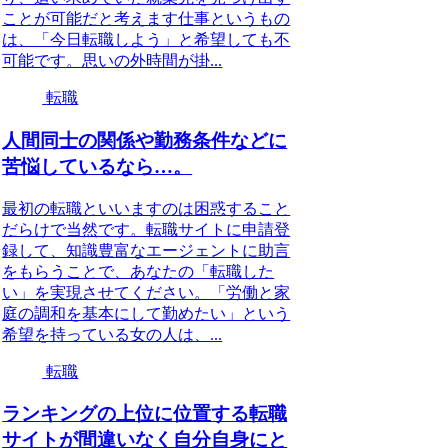
ことが可能だと考えます仕事というもの
は、「今日転職しよう」と希望しても不
可能です。思いの外時間が掛...
転職
人間同士の関係や勤務条件などに
苦悩しているなら…。
最初の転職といいますのは困惑すること
だらけで当然です。転職サイトに申請登
録して、知識豊富なエージェントに助言
をもらうことで、あなたの「転職した
い」を実現させてください。「労働と家
庭の調和を基本にして勤めたい」という
希望を持っている女の人は、...
転職
ランキングの上位に位置する転職
サイトが間違いなく自分自身にと