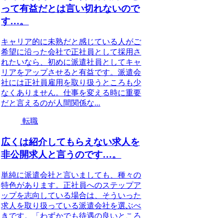
って有益だとは言い切れないので
す…。
キャリア的に未熟だと感じている人がご
希望に沿った会社で正社員として採用さ
れたいなら、初めに派遣社員としてキャ
リアをアップさせると有益です。派遣会
社には正社員雇用を取り扱うところも少
なくありません。仕事を変える時に重要
だと言えるのが人間関係な...
転職
広くは紹介してもらえない求人を
非公開求人と言うのです…。
単純に派遣会社と言いましても、種々の
特色があります。正社員へのステップア
ップを志向している場合は、そういった
求人を取り扱っている派遣会社を選ぶべ
きです。「わずかでも待遇の良いところ