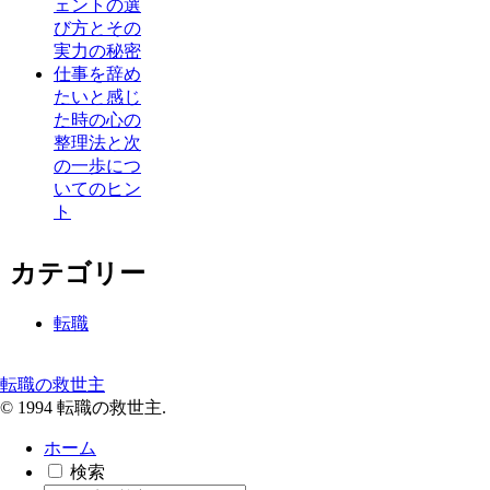
ェントの選
び方とその
実力の秘密
仕事を辞め
たいと感じ
た時の心の
整理法と次
の一歩につ
いてのヒン
ト
カテゴリー
転職
転職の救世主
© 1994 転職の救世主.
ホーム
検索