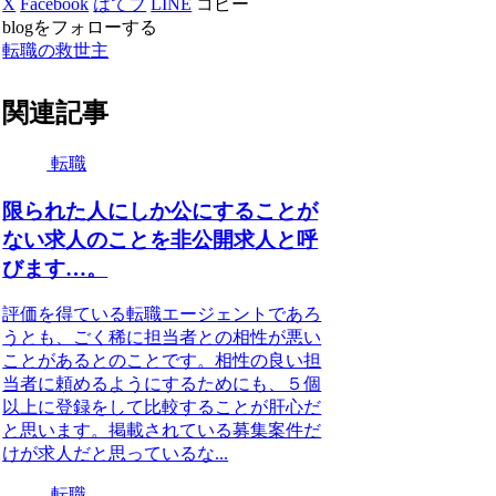
X
Facebook
はてブ
LINE
コピー
blogをフォローする
転職の救世主
関連記事
転職
限られた人にしか公にすることが
ない求人のことを非公開求人と呼
びます…。
評価を得ている転職エージェントであろ
うとも、ごく稀に担当者との相性が悪い
ことがあるとのことです。相性の良い担
当者に頼めるようにするためにも、５個
以上に登録をして比較することが肝心だ
と思います。掲載されている募集案件だ
けが求人だと思っているな...
転職