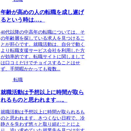
年齢が高めの人の転職を成し遂げ
るという時は…。
40代以降の中高年の転職については、そ
の年齢層を探している求人を見つけるこ
とが肝心です。就職活動は、自分で動く
より転職支援サービス会社を利用した方
が効率的です。転職サイトに関しまして
は口コミだけでチョイスすることはせ
ず、手間暇かかっても複数...
転職
就職活動は予想以上に時間が取ら
れるものと思われます…。
就職活動は予想以上に時間が取られるも
のと思われます。きつくない日程で、冷
静さを失わず悠々と取り組むことによ
り、追い求めていた就業先を見つけ出す