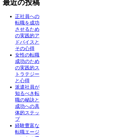
最近の投稿
正社員への
転職を成功
させるため
の実践的ア
ドバイスと
その心得
女性の転職
成功のため
の実践的ス
トラテジー
と心得
派遣社員が
知るべき転
職の秘訣と
成功への具
体的ステッ
プ
経験豊富な
転職エージ