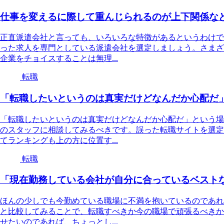
仕事を変えるに際して重んじられるのが上下関係な
正直派遣会社と言っても、いろいろな特徴があるというわけで
った求人を専門としている派遣会社を選定しましょう。さまざ
企業をチョイスすることは無理...
転職
「転職したいというのは真実だけどなんだか心配だ
「転職したいというのは真実だけどなんだか心配だ」という場
のスタッフに相談してみるべきです。誤った転職サイトを選定
てランキングも上の方に位置す...
転職
「現在勤務している会社が自分に合っているベスト
ほんの少しでも今勤めている職場に不満を抱いているのであれ
と比較してみることで、転職すべきか今の職場で頑張るべきか
せたいのであれば、ちょっとし...