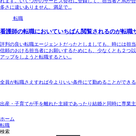
れます。いくつかのサービス会社に登録して、担当者と馬が合
多さに違いありません。満足で...
転職
看護師の転職においていちばん閲覧されるのが転職
評判の良い転職エージェントだったとしましても、時には担当
信頼のおける担当者にお願いするためにも、少なくとも２つ以
アップをしようと転職するとい...
全員が転職さえすれば今よりいい条件にて勤めることができる
出産・子育てが手を離れた主婦であったり結婚と同時に専業主
ホーム
転職
検索