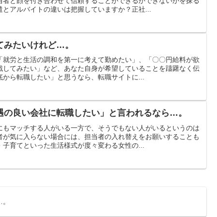
当者と顔を付き合わせて信頼することができるかできないかを探る
とアルバイトの違いは把握していますか？正社...
てみたいけれど…。
「就労と生活の調和を第一に考えて勤めたい」、「〇〇円給料が欲
戦してみたい」など、あなた自身が希望していることを躊躇なく伝
から転職したい」と思うなら、転職サイトに...
遇の良い会社に転職したい」と言われるなら…。
にもマッチする人がいる一方で、そうでもない人がいるというのは
者が気に入らない場合には、担当者の入れ替えをお願いすることも
子育てといった生活様式が度々変わる女性の...
…。