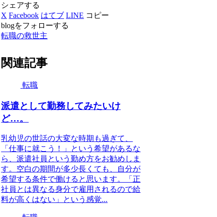
シェアする
X
Facebook
はてブ
LINE
コピー
blogをフォローする
転職の救世主
関連記事
転職
派遣として勤務してみたいけ
ど…。
乳幼児の世話の大変な時期も過ぎて、
「仕事に就こう！」という希望があるな
ら、派遣社員という勤め方をお勧めしま
す。空白の期間が多少長くても、自分が
希望する条件で働けると思います。「正
社員とは異なる身分で雇用されるので給
料が高くはない」という感覚...