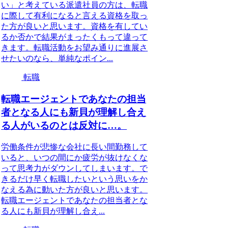
い」と考えている派遣社員の方は、転職
に際して有利になると言える資格を取っ
た方が良いと思います。資格を有してい
るか否かで結果がまったくもって違って
きます。転職活動をお望み通りに進展さ
せたいのなら、単純なポイン...
転職
転職エージェントであなたの担当
者となる人にも新貝が理解し合え
る人がいるのとは反対に…。
労働条件が悲惨な会社に長い間勤務して
いると、いつの間にか疲労が抜けなくな
って思考力がダウンしてしまいます。で
きるだけ早く転職したいという思いをか
なえる為に動いた方が良いと思います。
転職エージェントであなたの担当者とな
る人にも新貝が理解し合え...