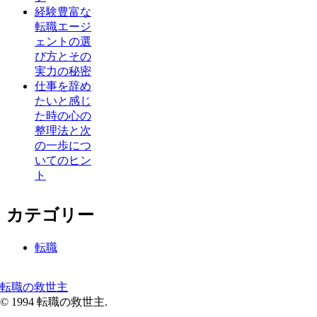
経験豊富な
転職エージ
ェントの選
び方とその
実力の秘密
仕事を辞め
たいと感じ
た時の心の
整理法と次
の一歩につ
いてのヒン
ト
カテゴリー
転職
転職の救世主
© 1994 転職の救世主.